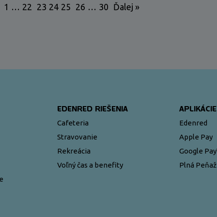
1
…
22
23
24
25
26
…
30
Ďalej »
EDENRED RIEŠENIA
APLIKÁCIE
Cafeteria
Edenred
Stravovanie
Apple Pay
Rekreácia
Google Pa
Voľný čas a benefity
Plná Peňa
e