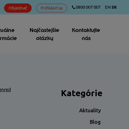
0800 007 007
EN
SK
Objednať
Prihlásiť sa
tuálne
Najčastejšie
Kontaktujte
ormácie
otázky
nás
denred
Kategórie
Aktuality
Blog