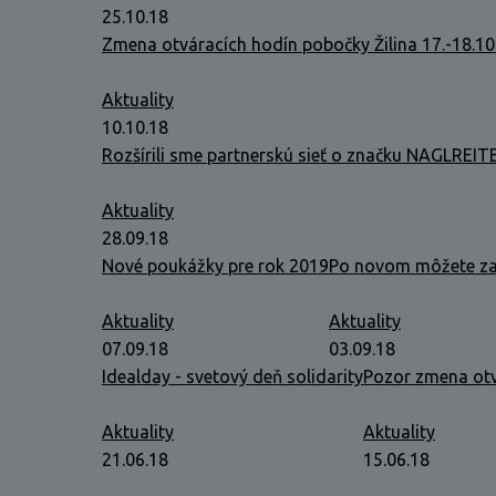
25.10.18
Zmena otváracích hodín pobočky Žilina 17.-18.1
Aktuality
10.10.18
Rozšírili sme partnerskú sieť o značku NAGLREIT
Aktuality
28.09.18
Nové poukážky pre rok 2019
Po novom môžete za 
Aktuality
Aktuality
07.09.18
03.09.18
Idealday - svetový deň solidarity
Pozor zmena otv
Aktuality
Aktuality
21.06.18
15.06.18