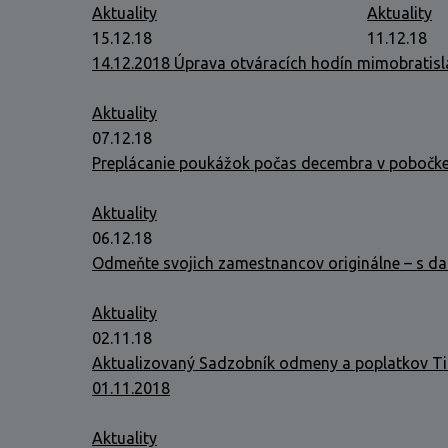
Aktuality
Aktuality
15.12.18
11.12.18
14.12.2018 Úprava otváracích hodín mimobratis
Aktuality
07.12.18
Preplácanie poukážok počas decembra v pobočke
Aktuality
06.12.18
Odmeňte svojich zamestnancov originálne – s d
Aktuality
02.11.18
Aktualizovaný Sadzobník odmeny a poplatkov Ti
01.11.2018
Aktuality