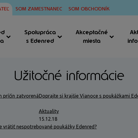
TEĽ
SOM ZAMESTNANEC
SOM OBCHODNÍK
ed
Spolupráca
Akceptačné
Ak
ia
s Edenred
miesta
inf
Užitočné informácie
 príčin zatvorená
Doprajte si krajšie Vianoce s poukážkami E
Aktuality
15.12.18
 vrátiť nespotrebované poukážky Edenred?