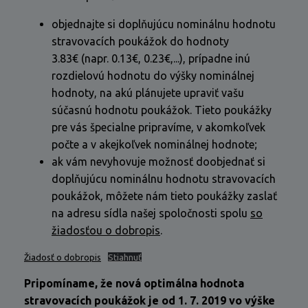
objednajte si doplňujúcu nominálnu hodnotu
stravovacích poukážok do hodnoty
3.83€ (napr. 0.13€, 0.23€,...), prípadne inú
rozdielovú hodnotu do výšky nominálnej
hodnoty, na akú plánujete upraviť vašu
súčasnú hodnotu poukážok. Tieto poukážky
pre vás špecialne pripravíme, v akomkoľvek
počte a v akejkoľvek nominálnej hodnote;
ak vám nevyhovuje možnosť doobjednať si
doplňujúcu nominálnu hodnotu stravovacích
poukážok, môžete nám tieto poukážky zaslať
na adresu sídla našej spoločnosti spolu
so
žiadosťou o dobropis
.
Žiadosť o dobropis
Stiahnuť
Pripomíname, že nová optimálna hodnota
stravovacích poukážok je od 1. 7. 2019 vo výške