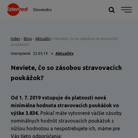
Slovensko
Index
»
Blog
»
Aktuality
»
Neviete, čo so zásobou stravovacích
poukážok?
Uverejnené
25.05.19
v
Aktuality
Neviete, čo so zásobou stravovacích
poukážok?
Od 1. 7. 2019 vstupuje do platnosti nová
minimálna hodnota stravovacích poukážok vo
výške 3.83€.
Pokiaľ máte vytvorené väčšie zásoby
nominálnych hodnôt stravovacích poukážok s
nižšou hodnotou a nespotrebujete ich, máme pre
Vás tieto odporúčania: