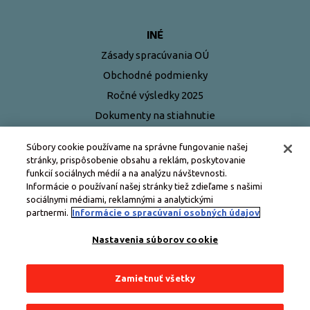
INÉ
Zásady spracúvania OÚ
Obchodné podmienky
Ročné výsledky 2025
Dokumenty na stiahnutie
Najčastejšie otázky
Súbory cookie používame na správne fungovanie našej
stránky, prispôsobenie obsahu a reklám, poskytovanie
funkcií sociálnych médií a na analýzu návštevnosti.
Informácie o používaní našej stránky tiež zdieľame s našimi
sociálnymi médiami, reklamnými a analytickými
partnermi.
Informácie o spracúvaní osobných údajov
Nastavenia súborov cookie
Zamietnuť všetky
Všetky práva vyhradené © Edenred Slovensko