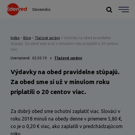
Slovensko
Index
»
Blog
»
Tlačové správy
»
Výdavky na obed pravidelne
stúpajú. Za obed sme si už v minulom roku priplatili o 20 centov
viac.
Uverejnené
02.05.19
v
Tlačové správy
Výdavky na obed pravidelne stúpajú.
Za obed sme si už v minulom roku
priplatili o 20 centov viac.
Za dobrý obed sme ochotní zaplatiť viac. Slováci v
roku 2018 minuli na obedy denne v priemere 5,80 €,
co je o 0,20 € viac, ako zaplatili v predchádzajúcom
roku.