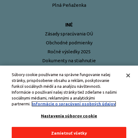
Plná Peňaženka
INÉ
Zásady spracúvania OÚ
Obchodné podmienky
Ročné výsledky 2025
Dokumenty na stiahnutie
Najčastejšie otázky
Súbory cookie používame na správne fungovanie našej
stránky, prispôsobenie obsahu a reklám, poskytovanie
funkcií sociálnych médií a na analýzu návštevnosti.
Informácie o používaní našej stránky tiež zdieľame s našimi
sociálnymi médiami, reklamnými a analytickými
partnermi.
Informácie o spracúvaní osobných údajov
Nastavenia súborov cookie
Zamietnuť všetky