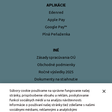
APLIKÁCIE
Edenred
Apple Pay
Google Pay™
Plná Peňaženka
INÉ
Zásady spracúvania OÚ
Obchodné podmienky
Ročné výsledky 2025
Dokumenty na stiahnutie
Najčastejšie otázky
Súbory cookie používame na správne fungovanie našej
stránky, prispôsobenie obsahu a reklám, poskytovanie
funkcií sociálnych médií a na analýzu návštevnosti.
Informácie o používaní našej stránky tiež zdieľame s našimi
sociálnymi médiami, reklamnými a analytickými