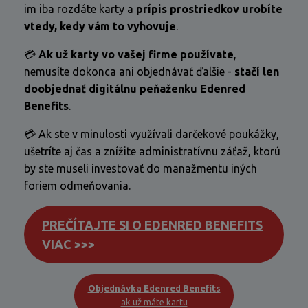
im iba rozdáte karty a
prípis prostriedkov urobíte
vtedy, kedy vám to vyhovuje
.
💳
Ak už karty vo vašej firme používate
,
nemusíte dokonca ani objednávať ďalšie -
stačí len
doobjednať digitálnu peňaženku Edenred
Benefits
.
💳 Ak ste v minulosti využívali darčekové poukážky,
ušetríte aj čas a znížite administratívnu záťaž, ktorú
by ste museli investovať do manažmentu iných
foriem odmeňovania.
PREČÍTAJTE SI O EDENRED BENEFITS
VIAC >>>
Objednávka Edenred Benefits
ak už máte kartu