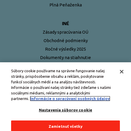
Plná Peňaženka
INÉ
Zásady spracúvania OÚ
Obchodné podmienky
Ročné výsledky 2025
Dokumenty na stiahnutie
Najčastejšie otázky
Súbory cookie používame na správne fungovanie našej
stránky, prispôsobenie obsahu a reklám, poskytovanie
funkcií sociálnych médií a na analýzu návštevnosti.
Informácie o používaní našej stránky tiež zdieľame s našimi
sociálnymi médiami, reklamnými a analytickými
partnermi.
Informácie o spracúvaní osobných údajov
Nastavenia súborov cookie
Zamietnuť všetky