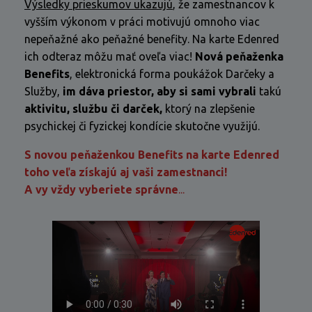
Výsledky prieskumov ukazujú
, že zamestnancov k
vyšším výkonom v práci motivujú omnoho viac
nepeňažné ako peňažné benefity. Na karte Edenred
ich odteraz môžu mať oveľa viac!
Nová peňaženka
Benefits
, elektronická forma poukážok Darčeky a
Služby,
im dáva priestor, aby si sami vybrali
takú
aktivitu, službu či darček,
ktorý na zlepšenie
psychickej či fyzickej kondície skutočne využijú.
S novou peňaženkou Benefits na karte Edenred
toho veľa získajú aj vaši zamestnanci!
A vy vždy vyberiete správne
...