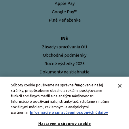
Apple Pay
Google Pay™
Plná Peňaženka
INÉ
Zásady spracúvania OÚ
Obchodné podmienky
Ročné výsledky 2025
Dokumenty na stiahnutie
Najčastejšie otázky
Súbory cookie používame na správne fungovanie našej
stránky, prispôsobenie obsahu a reklám, poskytovanie
funkcií sociálnych médií a na analýzu návštevnosti.
Informácie o používaní našej stránky tiež zdieľame s našimi
sociálnymi médiami, reklamnými a analytickými
partnermi.
Informácie o spracúvaní osobných údajov
Nastavenia súborov cookie