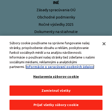
INÉ
Zásady spracúvania OÚ
Obchodné podmienky
Ročné výsledky 2025
Dokumenty na stiahnutie
Najčastejšie otázky
Súbory cookie používame na správne fungovanie našej
stránky, prispôsobenie obsahu a reklám, poskytovanie
funkcií sociálnych médií a na analýzu návštevnosti.
Informácie o používaní našej stránky tiež zdieľame s našimi
sociálnymi médiami, reklamnými a analytickými
partnermi.
Informácie o spracúvaní osobných údajov
Nastavenia súborov cookie
Zamietnuť všetky
Všetky práva vyhradené © Edenred Slovensko
Prijať všetky súbory cookie