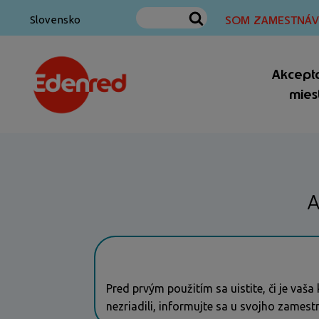
SOM ZAMESTNÁV
Slovensko
Akcept
mies
A
Pred prvým použitím sa uistite, či je va
nezriadili, informujte sa u svojho zamest