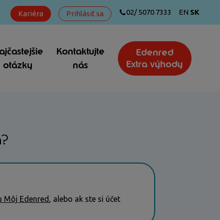
02/ 5070 7333
EN
SK
Kariéra
Prihlásiť sa
ajčastejšie
Kontaktujte
Edenred
Extra výhody
otázky
nás
á?
u Môj Edenred
, alebo ak ste si účet