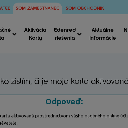
ATEĽ
SOM ZAMESTNANEC
SOM OBCHODNÍK
ačné
Aktivácia
Edenred
Aktuálne
N
ta
Karty
riešenia
informácie
ko zistím, či je moja karta aktivovan
Odpoveď:
ša karta aktivovaná prostredníctvom vášho
osobného online účt
návateľa.