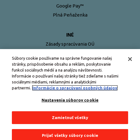
Google Pay™
Plná Peňaženka
INÉ
Zásady spracúvania OÚ
Pravidlá používania kariet Edenred
Súbory cookie používame na správne fungovanie našej
stránky, prispôsobenie obsahu a reklám, poskytovanie
funkcií sociálnych médií a na analýzu návštevnosti.
Informácie o používaní našej stránky tiež zdieľame s našimi
sociálnymi médiami, reklamnými a analytickými
partnermi.
Informácie o spracúvaní osobných údajov
Nastavenia súborov cookie
Zamietnuť všetky
Všetky práva vyhradené © Edenred Slovensko
Prijať všetky súbory cookie