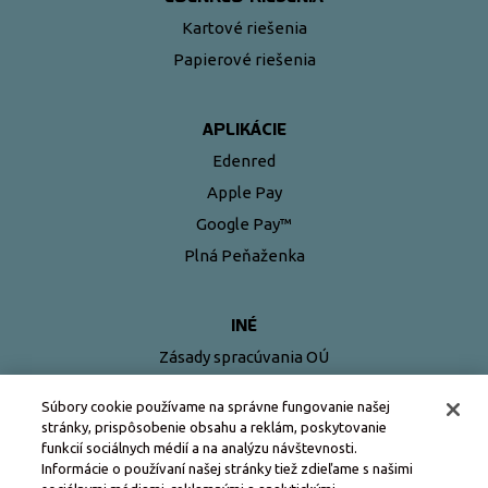
Kartové riešenia
Papierové riešenia
APLIKÁCIE
Edenred
Apple Pay
Google Pay™
Plná Peňaženka
INÉ
Zásady spracúvania OÚ
Pravidlá používania kariet Edenred
Súbory cookie používame na správne fungovanie našej
stránky, prispôsobenie obsahu a reklám, poskytovanie
funkcií sociálnych médií a na analýzu návštevnosti.
Informácie o používaní našej stránky tiež zdieľame s našimi