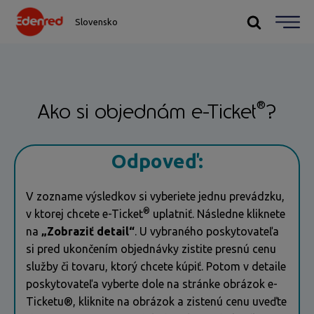
Slovensko
®
Ako si objednám e-Ticket
?
Odpoveď:
V zozname výsledkov si vyberiete jednu prevádzku,
®
v ktorej chcete e-Ticket
uplatniť. Následne kliknete
na
„Zobraziť detail“
. U vybraného poskytovateľa
si pred ukončením objednávky zistite presnú cenu
služby či tovaru, ktorý chcete kúpiť. Potom v detaile
poskytovateľa vyberte dole na stránke obrázok e-
Ticketu®, kliknite na obrázok a zistenú cenu uveďte