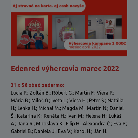
Edenred výhercovia marec 2022
31 x 5€ obed zadarmo:
Lucia P.; Zoltán B.; Róbert G.; Martin F.; Viera P.;
Mária B.; Miloš Ď.; Iveta L.; Viera H.; Peter Š.; Natália
H.; Lenka H.; Michal M.; Magda M.; Martin N.; Daniel
Š.;
Katarína K.; Renáta H.;
Ivan M.; Helena H.; Lukáš
A.; Jana R.; Miroslava K.;
Filip H.;
Alexandra Č.; Eva P.;
Gabriel B.; Daniela J.; Eva V.; Karol H.;
Ján H.