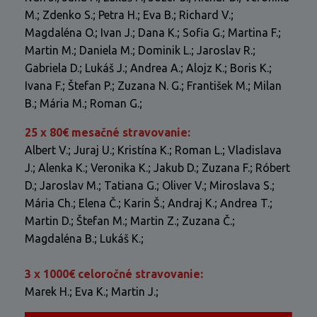
M.; Zdenko S.; Petra H.; Eva B.; Richard V.;
Magdaléna O.; Ivan J.; Dana K.; Sofia G.; Martina F.;
Martin M.; Daniela M.; Dominik L.; Jaroslav R.;
Gabriela D.; Lukáš J.; Andrea A.; Alojz K.; Boris K.;
Ivana F.; Štefan P.; Zuzana N. G.; František M.; Milan
B.; Mária M.; Roman G.;
25 x 80€ mesačné stravovanie:
Albert V.; Juraj U.; Kristína K.; Roman L.; Vladislava
J.; Alenka K.; Veronika K.; Jakub D.; Zuzana F.; Róbert
D.; Jaroslav M.; Tatiana G.; Oliver V.; Miroslava S.;
Mária Ch.; Elena Č.; Karin Š.; Andraj K.; Andrea T.;
Martin D.; Štefan M.; Martin Z.; Zuzana Č.;
Magdaléna B.; Lukáš K.;
3 x 1000€ celoročné stravovanie:
Marek H.; Eva K.; Martin J.;