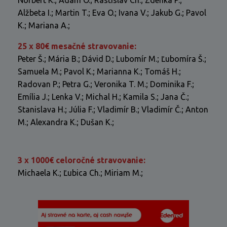
Norbert K.; Adam O.; Rastislav Ch.; Zdenka P.;
Alžbeta I.; Martin T.; Eva O.; Ivana V.; Jakub G.; Pavol
K.; Mariana A.;
25 x 80€ mesačné stravovanie:
Peter Š.; Mária B.; Dávid D.; Lubomír M.; Ľubomíra Š.;
Samuela M.; Pavol K.; Marianna K.; Tomáš H.;
Radovan P.; Petra G.; Veronika T. M.; Dominika F.;
Emília J.; Lenka V.; Michal H.; Kamila S.; Jana Č.;
Stanislava H.; Júlia F.; Vladimír B.; Vladimír Č.; Anton
M.; Alexandra K.; Dušan K.;
3 x 1000€ celoročné stravovanie:
Michaela K.; Ľubica Ch.; Miriam M.;