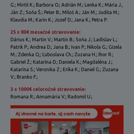
G.; Mirtil K.; Barbora O.; Adrián M.; Lenka K.; Mária J.,
Ján Z.; Soňa Š.; Peter B.; Miloš A.; Ján M.; Judita M.;
Klaudia M.; Karin K.; Jozef D.; Jana K.; Petra P.
25 x 80€ mesačné stravovanie:
Dárius K.; Martin V.; Martin B.; Soňa J.; Ladislav L.;
Patrik P.; Andrea D.; Jana B.; Ivan P.; Nikola G.; Gizela
M.; Zdenka O,; Ľuboslava Ch.; Zuzana H.; Ihor R.;
Gabriel Ž.; Katarína D.; Daniela K.; Magdaléna J.;
Katarína S.; Veronika Z.; Erika K.; Daniel G.; Zuzana
V.; Branko F.;
3 x 1000€ celoročné stravovanie:
Romana R.; Annamária V.; Radomil U.;