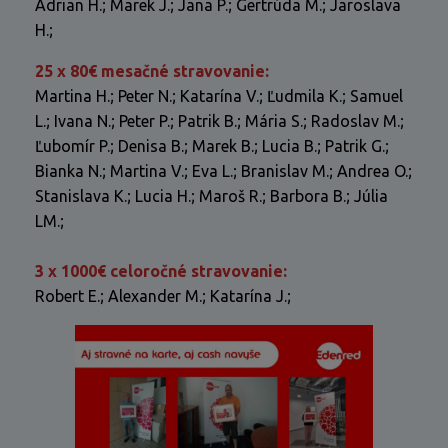
Adrian H.; Marek J.; Jana P.; Gertrúda M.; Jaroslava
H.;
25 x 80€ mesačné stravovanie:
Martina H.; Peter N.; Katarína V.; Ľudmila K.; Samuel
L.; Ivana N.; Peter P.; Patrik B.; Mária S.; Radoslav M.;
Ľubomír P.; Denisa B.; Marek B.; Lucia B.; Patrik G.;
Bianka N.; Martina V.; Eva L.; Branislav M.; Andrea O.;
Stanislava K.; Lucia H.; Maroš R.; Barbora B.; Júlia
LM.;
3 x 1000€ celoročné stravovanie:
Robert E.; Alexander M.; Katarína J.;