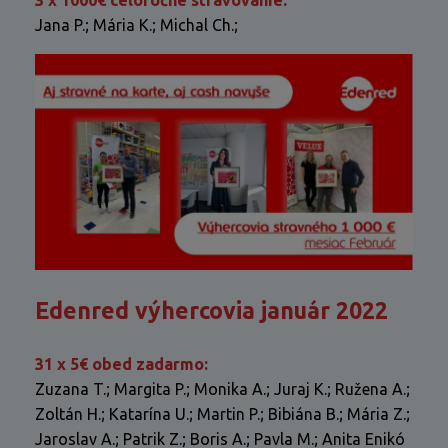
Jana P.; Mária K.; Michal Ch.;
Edenred výhercovia január 2022
31 x 5€ obed zadarmo:
Zuzana T.; Margita P.; Monika A.; Juraj K.; Ružena A.;
Zoltán H.; Katarína U.; Martin P.; Bibiána B.; Mária Z.;
Jaroslav A.; Patrik Z.; Boris A.; Pavla M.; Anita Enikó