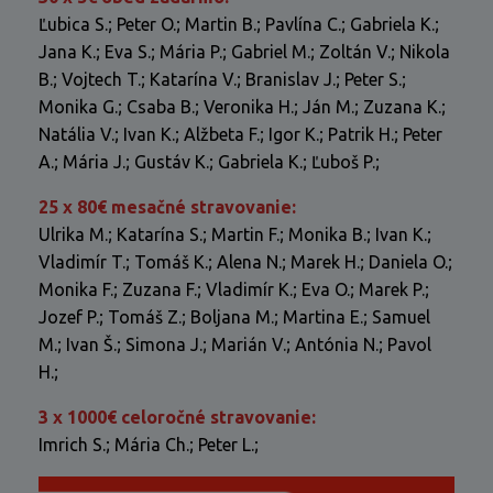
Ľubica S.;
Peter O.; Martin B.; Pavlína C.; Gabriela K.;
Jana K.;
Eva S.; Mária
P.; Gabriel M.; Zoltán V.; Nikola
B.; Vojtech T.; Katarína V.; Branislav J.; Peter S.;
Monika G.; Csaba B.; Veronika H.; Ján M.;
Zuzana K.;
Natália V.;
Ivan K.; Alžbeta F.; Igor K.; Patrik H.;
Peter
A.; Mária J.; Gustáv K.; Gabriela K.; Ľuboš P.;
25 x 80€ mesačné stravovanie:
Ulrika M.; Katarína S.; Martin F.; Monika B.; Ivan K.;
Vladimír T.; Tomáš K.; Alena N.; Marek H.; Daniela O.;
Monika F.; Zuzana F.; Vladimír K.; Eva O.; Marek P.;
Jozef P.; Tomáš Z.; Boljana M.; Martina E.; Samuel
M.; Ivan Š.; Simona J.; Marián V.; Antónia N.; Pavol
H.;
3 x 1000€ celoročné stravovanie:
Imrich S.; Mária Ch.; Peter L.;