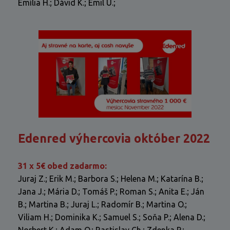
Emília H.; Dávid K.; Emil U.;
Edenred výhercovia október 2022
31 x 5€ obed zadarmo:
Juraj Z.; Erik M.; Barbora S.; Helena M.; Katarína B.;
Jana J.; Mária D.; Tomáš P.; Roman S.; Anita E.; Ján
B.; Martina B.; Juraj L.; Radomír B.; Martina O.;
Viliam H.; Dominika K.; Samuel S.; Soňa P.; Alena D.;