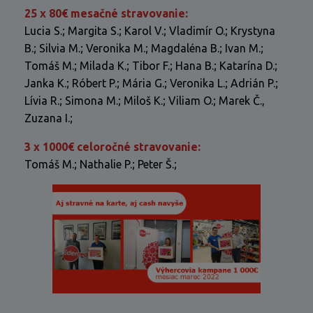
25 x 80€ mesačné stravovanie:
Lucia S.; Margita S.; Karol V.; Vladimír O.; Krystyna
B.; Silvia M.; Veronika M.; Magdaléna B.; Ivan M.;
Tomáš M.; Milada K.; Tibor F.; Hana B.; Katarína D.;
Janka K.; Róbert P.; Mária G.; Veronika L.; Adrián P.;
Lívia R.; Simona M.; Miloš K.; Viliam O.; Marek Č.,
Zuzana I.;
3 x 1000€ celoročné stravovanie:
Tomáš M.; Nathalie P.; Peter Š.;