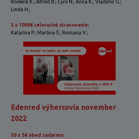
Roderik K.; Alfréd B.; Cyril N.; Anna K.; Vladimír G.;
Linda H.;
3 x 1000€ celoročné stravovanie:
Katarína P.; Martina Š.; Romana V.;
Edenred výhercovia november
2022
30 x 5€ obed zadarmo: