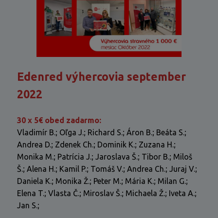
Edenred výhercovia september
2022
30 x 5€ obed zadarmo:
Vladimír B.; Oľga J.; Richard S.; Áron B.; Beáta S.;
Andrea D.; Zdenek Ch.; Dominik K.; Zuzana H.;
Monika M.; Patrícia J.; Jaroslava Š.; Tibor B.; Miloš
Š.; Alena H.; Kamil P.; Tomáš V.; Andrea Ch.; Juraj V.;
Daniela K.; Monika Ž.; Peter M.; Mária K.; Milan G.;
Elena T.; Vlasta Č.; Miroslav Š.; Michaela Ž.; Iveta A.;
Jan S.;