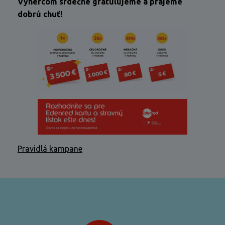
Výhercom srdečne gratulujeme a prajeme
dobrú chuť!
Pravidlá kampane