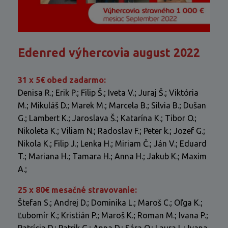
Edenred výhercovia august 2022
31 x 5€ obed zadarmo:
Denisa R.; Erik P.; Filip Š.; Iveta V.; Juraj Š.; Viktória
M.; Mikuláš D.; Marek M.; Marcela B.; Silvia B.; Dušan
G.; Lambert K.; Jaroslava Š.; Katarína K.; Tibor O.;
Nikoleta K.; Viliam N.; Radoslav F.; Peter k.; Jozef G.;
Nikola K.; Filip J.; Lenka H.; Miriam Č.; Ján V.; Eduard
T.; Mariana H.; Tamara H.; Anna H.; Jakub K.; Maxim
A.;
25 x 80€ mesačné stravovanie:
Štefan S.; Andrej D.; Dominika L.; Maroš C.; Oľga K.;
Ľubomír K.; Kristián P.; Maroš K.; Roman M.; Ivana P.;