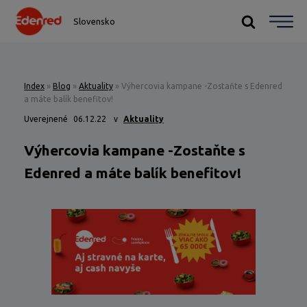
Slovensko
Index
»
Blog
»
Aktuality
»
Výhercovia kampane -Zostaňte s Edenred
a máte balík benefitov!
Uverejnené
06.12.22
v
Aktuality
Výhercovia kampane -Zostaňte s
Edenred a máte balík benefitov!