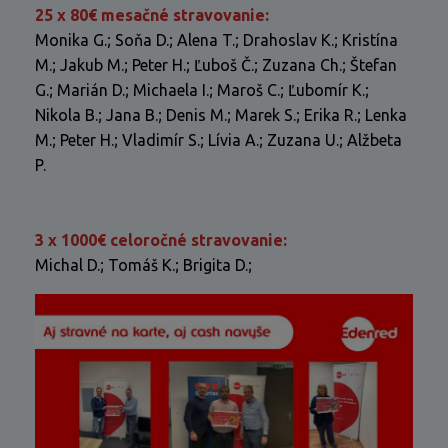
25 x 80€ mesačné stravovanie:
Monika G.; Soňa D.; Alena T.; Drahoslav K.; Kristína
M.; Jakub M.; Peter H.; Ľuboš Č.; Zuzana Ch.; Štefan
G.; Marián D.; Michaela I.; Maroš C.; Ľubomír K.;
Nikola B.; Jana B.; Denis M.; Marek S.; Erika R.; Lenka
M.; Peter H.; Vladimír S.; Lívia A.; Zuzana U.; Alžbeta
P.
3 x 1000€ celoročné stravovanie:
Michal D.; Tomáš K.; Brigita D.;