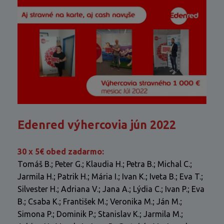
Edenred výhercovia jún 2022
30 x 5€ obed zadarmo:
Tomáš B.; Peter G.; Klaudia H.; Petra B.; Michal C.;
Jarmila H.; Patrik H.; Mária I.; Ivan K.; Iveta B.; Eva T.;
Silvester H.; Adriana V.; Jana A.; Lýdia C.; Ivan P.; Eva
B.; Csaba K.; František M.; Veronika M.; Ján M.;
Simona P.; Dominik P.; Stanislav K.; Jarmila M.;