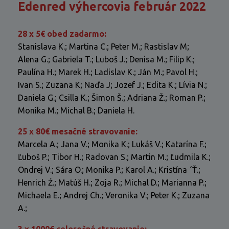
Edenred výhercovia február 2022
28 x 5€ obed zadarmo:
Stanislava K.; Martina C.; Peter M.; Rastislav M;
Alena G.; Gabriela T.; Luboš J.; Denisa M.; Filip K.;
Paulína H.;
Marek H.;
Ladislav K.;
Ján M.; Pavol H.;
Ivan S.; Zuzana K; Naďa J; Jozef J.; Edita K.; Lívia N.;
Daniela G.; Csilla K.; Šimon Š.;
Adriana Ž.; Roman P.;
Monika M.; Michal B.; Daniela H.
25 x 80€ mesačné stravovanie:
Marcela A.; Jana V.; Monika K.; Lukáš V.; Katarína F.;
Ľuboš P.; Tibor H.; Radovan S.; Martin M.; Ľudmila K.;
Ondrej V.; Sára O.; Monika P.; Karol A.; Kristína ´Ť.;
Henrich Ź.; Matúš H.; Zoja R.; Michal D.; Marianna P.;
Michaela E.; Andrej Ch.; Veronika V.; Peter K.; Zuzana
A.;
3 x 1000€ celoročné stravovanie: