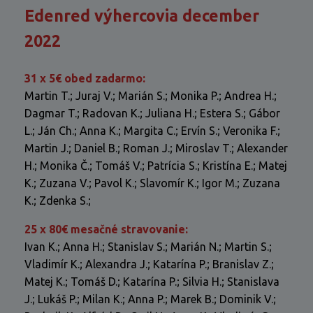
Edenred výhercovia december
2022
31 x 5€ obed zadarmo:
Martin T.; Juraj V.; Marián S.; Monika P.; Andrea H.;
Dagmar T.; Radovan K.; Juliana H.; Estera S.; Gábor
L.; Ján Ch.; Anna K.; Margita C.; Ervín S.; Veronika F.;
Martin J.; Daniel B.; Roman J.; Miroslav T.; Alexander
H.; Monika Č.; Tomáš V.; Patrícia S.; Kristína E.; Matej
K.; Zuzana V.; Pavol K.; Slavomír K.; Igor M.; Zuzana
K.; Zdenka S.;
25 x 80€ mesačné stravovanie:
Ivan K.; Anna H.; Stanislav S.; Marián N.; Martin S.;
Vladimír K.; Alexandra J.; Katarína P.; Branislav Z.;
Matej K.; Tomáš D.; Katarína P.; Silvia H.; Stanislava
J.; Lukáš P.; Milan K.; Anna P.; Marek B.; Dominik V.;