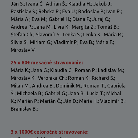
Ján S.; Ivana Č.; Adrian Š.; Klaudia H.; Jakub J.;
Rastislav Š.; Rebeka R.; Eva U.; Radoslav P.; Ivan R.;
Mária A.; Eva M.; Gabriel H.; Diana P.; Juraj O.;
Andrea P.; Jana M.; Lívia K.; Margita Z.; Tomáš B.;
Štefan Ch.; Slavomír S.; Lenka S.; Lenka K.; Mária R.;
Silvia S.; Miriam G.; Vladimír P.; Eva B.; Mária F.;
Miroslav V.;
25 x 80€ mesačné stravovanie:
Mária K.; Jana G.; Klaudia C.; Roman P.; Ladislav M.;
Miroslav K.; Veronika Ch.; Roman K.; Richard S.;
Milan M.; Andrea B.; Dominik M.; Roman T.; Gabriela
Š.; Michaela B.; Gabriel G.; Jana B.; Lucia T.; Michal
K.; Marián P.; Marián Č.; Ján D.; Mária H.; Vladimír B.;
Branislav B.;
3 x 1000€ celoročné stravovanie: