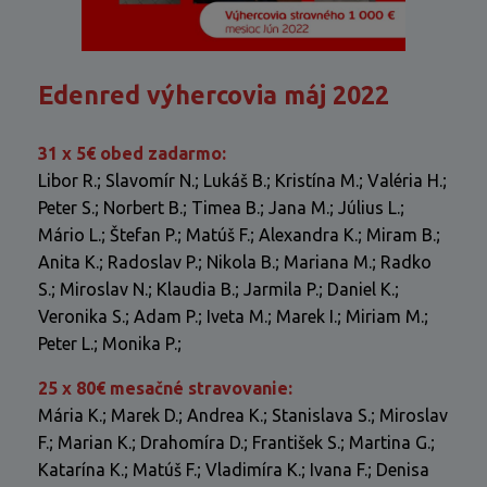
Edenred výhercovia máj 2022
31 x 5€ obed zadarmo:
Libor R.; Slavomír N.; Lukáš B.; Kristína M.; Valéria H.;
Peter S.; Norbert B.; Timea B.; Jana M.; Július L.;
Mário L.; Štefan P.; Matúš F.; Alexandra K.; Miram B.;
Anita K.; Radoslav P.; Nikola B.; Mariana M.; Radko
S.; Miroslav N.; Klaudia B.; Jarmila P.; Daniel K.;
Veronika S.; Adam P.; Iveta M.; Marek I.; Miriam M.;
Peter L.; Monika P.;
25 x 80€ mesačné stravovanie:
Mária K.; Marek D.; Andrea K.; Stanislava S.; Miroslav
F.; Marian K.; Drahomíra D.; František S.; Martina G.;
Katarína K.; Matúš F.; Vladimíra K.; Ivana F.; Denisa