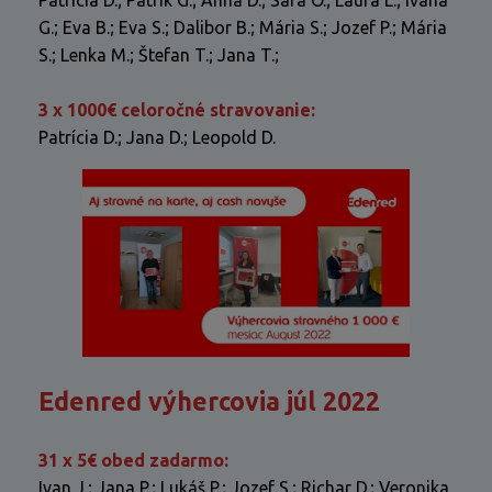
Patrícia D.; Patrik G.; Anna D.; Sára O.; Laura L.; Ivana
G.; Eva B.; Eva S.; Dalibor B.; Mária S.; Jozef P.; Mária
S.; Lenka M.; Štefan T.; Jana T.;
3 x 1000€ celoročné stravovanie:
Patrícia D.; Jana D.; Leopold D.
Edenred výhercovia júl 2022
31 x 5€ obed zadarmo:
Ivan J.; Jana P.; Lukáš P.; Jozef S.; Richar D.; Veronika