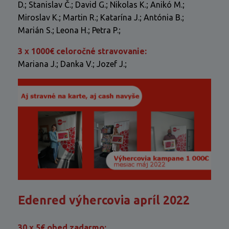
D.; Stanislav Č.; David G.; Nikolas K.; Anikó M.;
Miroslav K.; Martin R.; Katarína J.; Antónia B.;
Marián S.; Leona H.; Petra P.;
3 x 1000€ celoročné stravovanie:
Mariana J.; Danka V.; Jozef J.;
Edenred výhercovia apríl 2022
30 x 5€ obed zadarmo: