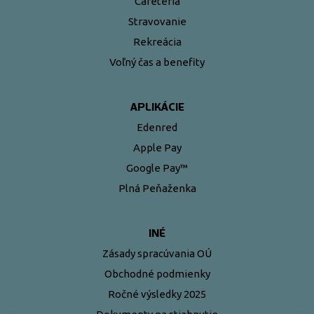
Cafeteria
Stravovanie
Rekreácia
Voľný čas a benefity
APLIKÁCIE
Edenred
Apple Pay
Google Pay™
Plná Peňaženka
INÉ
Zásady spracúvania OÚ
Obchodné podmienky
Ročné výsledky 2025