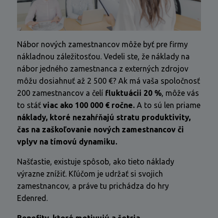
Nábor nových zamestnancov môže byť pre firmy
nákladnou záležitosťou. Vedeli ste, že náklady na
nábor jedného zamestnanca z externých zdrojov
môžu dosiahnuť až 2 500 €? Ak má vaša spoločnosť
200 zamestnancov a čelí
fluktuácii 20 %
, môže vás
to stáť
viac ako 100 000 € ročne.
A to sú len priame
náklady, ktoré nezahŕňajú stratu produktivity,
čas na zaškoľovanie nových zamestnancov či
vplyv na tímovú dynamiku.
Našťastie, existuje spôsob, ako tieto náklady
výrazne znížiť. Kľúčom je udržať si svojich
zamestnancov, a práve tu prichádza do hry
Edenred.