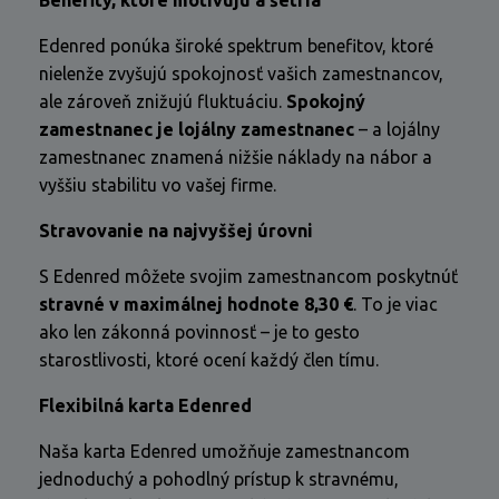
Benefity, ktoré motivujú a šetria
Edenred ponúka široké spektrum benefitov, ktoré
nielenže zvyšujú spokojnosť vašich zamestnancov,
ale zároveň znižujú fluktuáciu.
Spokojný
zamestnanec je lojálny zamestnanec
– a lojálny
zamestnanec znamená nižšie náklady na nábor a
vyššiu stabilitu vo vašej firme.
Stravovanie na najvyššej úrovni
S Edenred môžete svojim zamestnancom poskytnúť
stravné v maximálnej hodnote 8,30 €
. To je viac
ako len zákonná povinnosť – je to gesto
starostlivosti, ktoré ocení každý člen tímu.
Flexibilná karta Edenred
Naša karta Edenred umožňuje zamestnancom
jednoduchý a pohodlný prístup k stravnému,