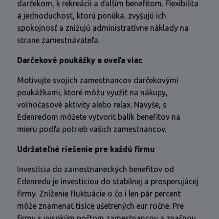
darčekom, k rekreácii a ďalším benefitom. Flexibilita
a jednoduchosť, ktorú ponúka, zvyšujú ich
spokojnosť a znižujú administratívne náklady na
strane zamestnávateľa.
Darčekové poukážky a oveľa viac
Motivujte svojich zamestnancov darčekovými
poukážkami, ktoré môžu využiť na nákupy,
voľnočasové aktivity alebo relax. Navyše, s
Edenredom môžete vytvoriť balík benefitov na
mieru podľa potrieb vašich zamestnancov.
Udržateľné riešenie pre každú firmu
Investícia do zamestnaneckých benefitov od
Edenredu je investíciou do stabilnej a prosperujúcej
firmy. Zníženie fluktuácie o čo i len pár percent
môže znamenať tisíce ušetrených eur ročne. Pre
firmy s vysokým počtom zamestnancov a značnou