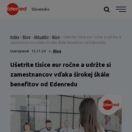
Slovensko
Index
»
Blog
»
Aktuality
»
Blog
»
Ušetrite tisíce eur ročne a udržte si
zamestnancov vďaka širokej škále benefitov od Edenredu
Uverejnené
15.11.24
v
Blog
Ušetrite tisíce eur ročne a udržte si
zamestnancov vďaka širokej škále
benefitov od Edenredu