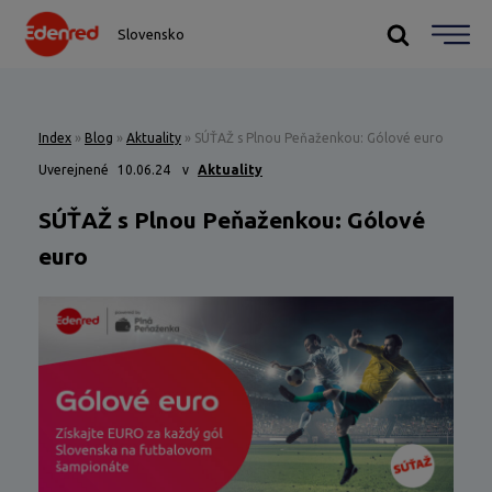
Slovensko
Index
»
Blog
»
Aktuality
»
SÚŤAŽ s Plnou Peňaženkou: Gólové euro
Uverejnené
10.06.24
v
Aktuality
SÚŤAŽ s Plnou Peňaženkou: Gólové
euro