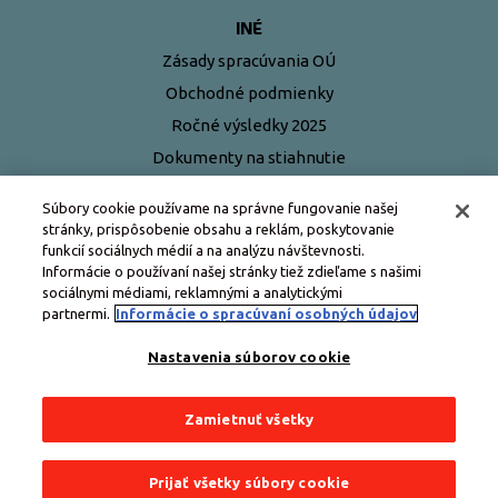
INÉ
Zásady spracúvania OÚ
Obchodné podmienky
Ročné výsledky 2025
Dokumenty na stiahnutie
Najčastejšie otázky
Súbory cookie používame na správne fungovanie našej
stránky, prispôsobenie obsahu a reklám, poskytovanie
funkcií sociálnych médií a na analýzu návštevnosti.
Informácie o používaní našej stránky tiež zdieľame s našimi
sociálnymi médiami, reklamnými a analytickými
partnermi.
Informácie o spracúvaní osobných údajov
Nastavenia súborov cookie
Zamietnuť všetky
Všetky práva vyhradené © Edenred Slovensko
Prijať všetky súbory cookie