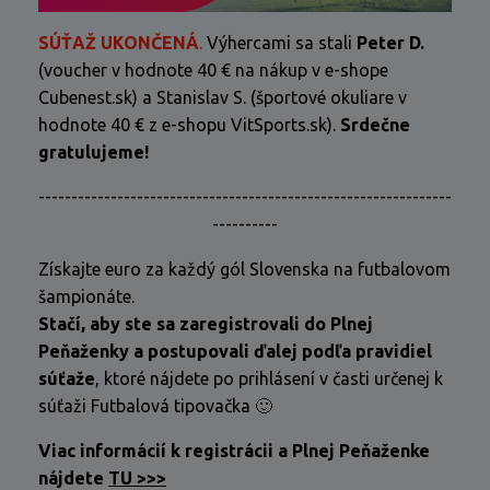
SÚŤAŽ UKONČENÁ
.
Výhercami sa stali
Peter D.
(voucher v hodnote 40 € na nákup v e-shope
Cubenest.sk) a Stanislav S. (športové okuliare v
hodnote 40 € z e-shopu VitSports.sk).
Srdečne
gratulujeme!
---------------------------------------------------------------
----------
Získajte euro za každý gól Slovenska na futbalovom
šampionáte.
Stačí, aby ste sa zaregistrovali do Plnej
Peňaženky a postupovali ďalej podľa pravidiel
súťaže
, ktoré nájdete po prihlásení v časti určenej k
súťaži Futbalová tipovačka 🙂
Viac informácií k registrácii a Plnej Peňaženke
nájdete
TU >>>