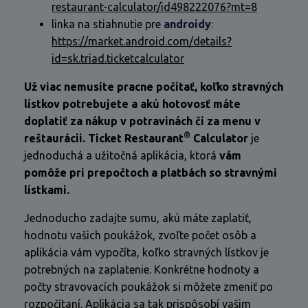
restaurant-calculator/id498222076?mt=8
linka na stiahnutie pre
androidy
:
https://market.android.com/details?
id=sk.triad.ticketcalculator
Už viac
nemusíte pracne počítať, koľko stravných
lístkov potrebujete a akú hotovosť máte
doplatiť za nákup v potravinách či
za menu v
®
reštaurácii
. Ticket Restaurant
Calculator
je
jednoduchá a užitočná aplikácia, ktorá
vám
pomôže pri prepočtoch a platbách so stravnými
lístkami.
Jednoducho zadajte sumu, akú máte zaplatiť,
hodnotu vašich poukážok, zvoľte počet osôb a
aplikácia vám vypočíta, koľko stravných lístkov je
potrebných na zaplatenie. Konkrétne hodnoty a
počty stravovacích poukážok si môžete zmeniť po
rozpočítaní. Aplikácia sa tak prispôsobí vašim