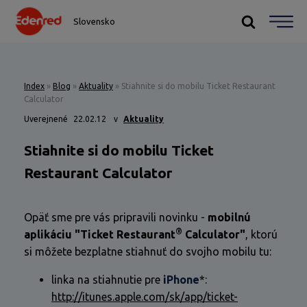
Slovensko
Index
»
Blog
»
Aktuality
»
Stiahnite si do mobilu Ticket Restaurant
Calculator
Uverejnené
22.02.12
v
Aktuality
Stiahnite si do mobilu Ticket
Restaurant Calculator
Opäť sme pre vás pripravili novinku -
mobilnú
®
aplikáciu "Ticket Restaurant
Calculator"
, ktorú
si môžete bezplatne stiahnuť do svojho mobilu tu:
linka na stiahnutie pre
iPhone
*:
http://itunes.apple.com/sk/app/ticket-