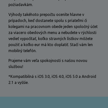
požiadavkám.
Výhody takéhoto prepočtu oceníte hlavne v
prípadoch, keď dostanete spolu s priateľmi či
kolegami na pracovnom obede jeden spoločný účet
za viacero obedových menu a nebudete v rýchlosti
vedieť vypočítať, koľko stravných lístkov môžete
použiť a koľko eur má kto doplatiť. Stačí vám len
mobilný telefón.
Prajeme vám veľa spokojnosti s našou novou
službou!
*Kompatibilná s iOS 3.0, iOS 4.0, iOS 5.0 a Android
2.1 a vyššie.