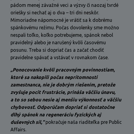
pádom menej závažné veci a výzvy či naozaj tvrdé
oriešky si nechať aj o dva – tri dni neskôr.
Mimoriadne nápomocné je vrátiť sa k dobrému
spánkovému režimu. Počas dovolenky sme možno
nespali toľko, koľko potrebujeme, spánok nebol
pravidelný alebo je narušený kvôli časovému
posunu. Treba si dopriať čas a začať chodiť
pravidelne spávať a vstávať v rovnakom čase.
„Ponocovanie kvôli pracovným povinnostiam,
ktoré sa nakopili počas neprítomnosti
zamestnanca, nie je dobrým riešením, pretože
zvyšuje pocit frustrácie, prináša väčšiu únavu,
a to so sebou nesie aj menšiu výkonnosť a väčšiu
chybovosť. Odporúčam dopriať si dostatočne
dlhý spánok na regeneráciu fyzických aj
duševných síl,“
pokračuje naša riaditeľka pre Public
Affairs.