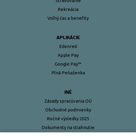
Stravovanie
Rekreácia
Voľný čas a benefity
APLIKÁCIE
Edenred
Apple Pay
Google Pay™
Plná Peňaženka
INÉ
Zásady spracúvania OÚ
Obchodné podmienky
Ročné výsledky 2025
Dokumenty na stiahnutie