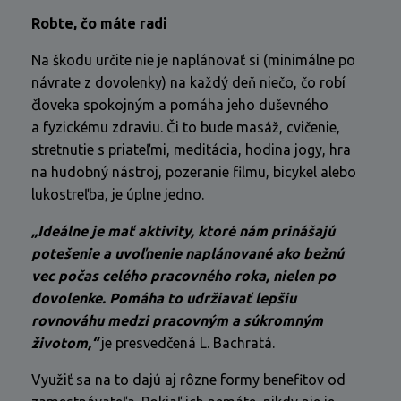
Robte, čo máte radi
Na škodu určite nie je naplánovať si (minimálne po
návrate z dovolenky) na každý deň niečo, čo robí
človeka spokojným a pomáha jeho duševného
a fyzickému zdraviu. Či to bude masáž, cvičenie,
stretnutie s priateľmi, meditácia, hodina jogy, hra
na hudobný nástroj, pozeranie filmu, bicykel alebo
lukostreľba, je úplne jedno.
„Ideálne je mať aktivity, ktoré nám prinášajú
potešenie a uvoľnenie naplánované ako bežnú
vec počas celého pracovného roka, nielen po
dovolenke. Pomáha to udržiavať lepšiu
rovnováhu medzi pracovným a súkromným
životom,“
je presvedčená L. Bachratá.
Využiť sa na to dajú aj rôzne formy benefitov od