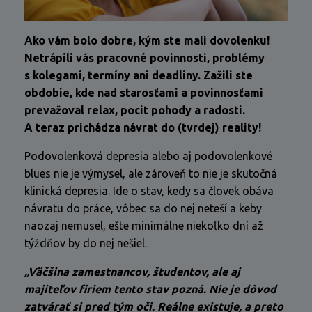
Ako vám bolo dobre, kým ste mali dovolenku!
Netrápili vás pracovné povinnosti, problémy
s kolegami, termíny ani deadliny. Zažili ste
obdobie, kde nad starosťami a povinnosťami
prevažoval relax, pocit pohody a radosti.
A teraz prichádza návrat do (tvrdej) reality!
Podovolenková depresia alebo aj podovolenkové
blues nie je výmysel, ale zároveň to nie je skutočná
klinická depresia. Ide o stav, kedy sa človek obáva
návratu do práce, vôbec sa do nej neteší a keby
naozaj nemusel, ešte minimálne niekoľko dní až
týždňov by do nej nešiel.
„Väčšina zamestnancov, študentov, ale aj
majiteľov firiem tento stav pozná. Nie je dôvod
zatvárať si pred tým oči. Reálne existuje, a preto