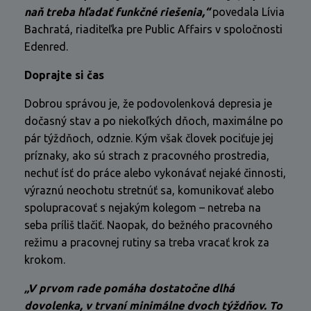
naň treba hľadať funkčné riešenia,“
povedala Lívia
Bachratá, riaditeľka pre Public Affairs v spoločnosti
Edenred.
Doprajte si čas
Dobrou správou je, že podovolenková depresia je
dočasný stav a po niekoľkých dňoch, maximálne po
pár týždňoch, odznie. Kým však človek pociťuje jej
príznaky, ako sú strach z pracovného prostredia,
nechuť ísť do práce alebo vykonávať nejaké činnosti,
výraznú neochotu stretnúť sa, komunikovať alebo
spolupracovať s nejakým kolegom – netreba na
seba príliš tlačiť. Naopak, do bežného pracovného
režimu a pracovnej rutiny sa treba vracať krok za
krokom.
„V prvom rade pomáha dostatočne dlhá
dovolenka, v trvaní minimálne dvoch týždňov. To