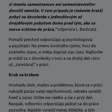
si mnoho zamestnancov ani zamestnávateľov
dovoliť nemôže. V tom prípade je riešením kratší
pobyt na dovolenke s jednodňovým až
dvojdňovým pobytom doma pred tým, ako sa
znova vrátime do práce,“
odporúča L. Bachratá.
Pomalší prechod odporúčajú aj psychológovia
a psychiatri. Na zmenu životného rytmu, hoci do
známeho stavu, si treba dopriať viac času. Najhoršie
je vrátiť sa z dovolenky v noci a na druhý deň ráno
už „zarezávať“ v práci.
Krok za krokom
Hromadu úloh, mailov a problémov, ktoré sa v práci
nakopili počas vašej neprítomnosti, netreba vyriešiť
hneď a zaraz. Určite nie všetko a nie v prvý deň.
Naopak, odborníci odporúčajú púšťať sa do práce
pozvoľna. Najskôr vyriešiť menej dôležité, a tým