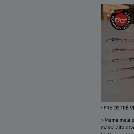
• PRE OSTRÉ 
✨Mama mala skú
mama Zita otvor