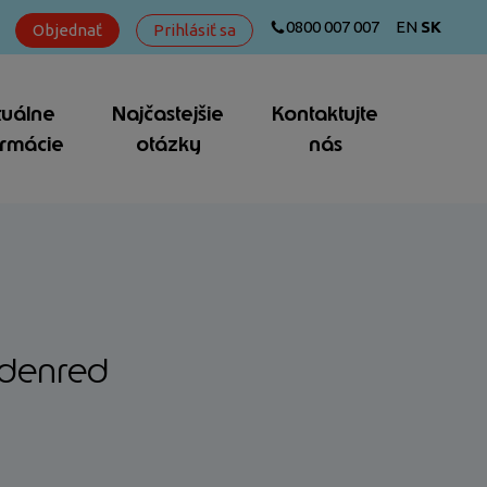
0800 007 007
EN
SK
Objednať
Prihlásiť sa
tuálne
Najčastejšie
Kontaktujte
ormácie
otázky
nás
Edenred