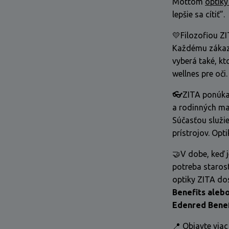
Mottom
optiky
lepšie sa cítiť”.
💛Filozofiou ZI
Každému zákazn
vyberá také, kt
wellnes pre oči.
👓
ZITA ponúka
a rodinných ma
Súčasťou služi
prístrojov. Opti
🤝V dobe, keď j
potreba starost
optiky ZITA dos
Benefits alebo
Edenred Bene
📍 Objavte viac