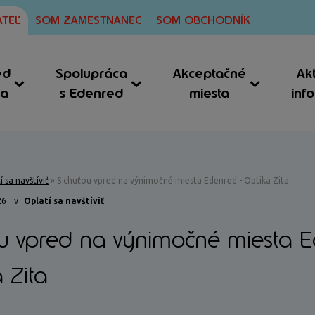
TEĽ
SOM ZAMESTNANEC
SOM OBCHODNÍK
ed
Spolupráca
Akceptačné
Ak
ia
s Edenred
miesta
inf
í sa navštíviť
»
S chuťou vpred na výnimočné miesta Edenred - Optika Zita
26
v
Oplatí sa navštíviť
u vpred na výnimočné miesta 
 Zita