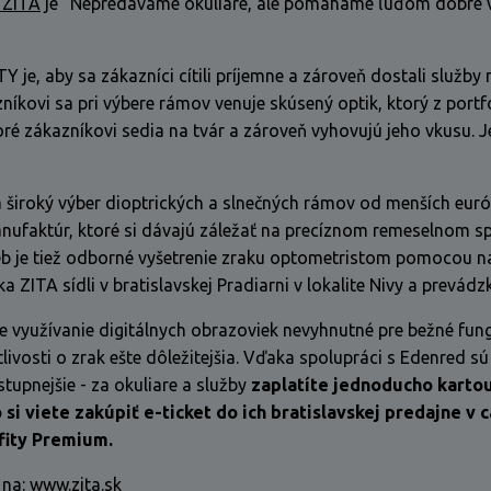
 ZITA
je “Nepredávame okuliare, ale pomáhame ľuďom dobre vi
TY je, aby sa zákazníci cítili príjemne a zároveň dostali služby 
íkovi sa pri výbere rámov venuje skúsený optik, ktorý z portf
oré zákazníkovi sedia na tvár a zároveň vyhovujú jeho vkusu. J
 široký výber dioptrických a slnečných rámov od menších eur
nufaktúr, ktoré si dávajú záležať na precíznom remeselnom s
eb je tiež odborné vyšetrenie zraku optometristom pomocou n
ka ZITA sídli v bratislavskej Pradiarni v lokalite Nivy a prevádz
e využívanie digitálnych obrazoviek nevyhnutné pre bežné fung
livosti o zrak ešte dôležitejšia. Vďaka spolupráci s Edenred sú
tupnejšie - za okuliare a služby
zaplatíte jednoducho karto
 si viete zakúpiť e-ticket do ich bratislavskej predajne v c
fity Premium.
 na:
www.zita.sk