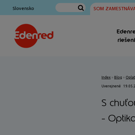
SOM ZAMESTNÁVA
Slovensko
Edenr
riešen
Index
»
Blog
»
Oplat
Uverejnené
19.05.
S chuťo
- Optika