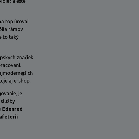
dieť a ešte
na top úrovni.
ólia rámov
e to taký
ópskych značiek
pracovaní.
ajmodernejších
kuje aj e-shop.
ovanie, je
 služby
u Edenred
afeterii