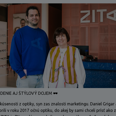
VIDENIE AJ ŠTÝLOVÝ DOJEM
🕶
senosti z optiky, syn zas znalosti marketingu. Daniel Grigar 
ili v roku 2017 očnú optiku, do akej by sami chceli prísť ako z