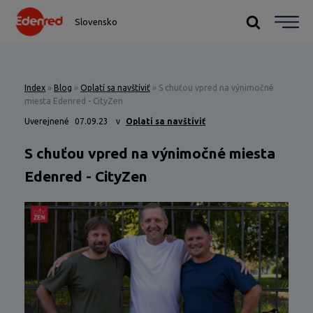
Slovensko
Index
»
Blog
»
Oplatí sa navštíviť
»
S chuťou vpred na výnimočné
miesta Edenred - CityZen
Uverejnené
07.09.23
v
Oplatí sa navštíviť
S chuťou vpred na výnimočné miesta
Edenred - CityZen