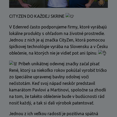
CITYZEN DO KAŽDEJ SKRINE
V Edenred často podporujeme firmy, ktoré vyrábajú
lokálne produkty s ohľadom na životné prostredie.
Jednou z nich je aj značka CityZen, ktorá pomocou
špičkovej technológie vyrába na Slovensku a v Česku
oblečenie, na ktorých nie je vidieť pot ani špinu.
Príbeh unikátnej odevnej značky začal písať
René, ktorý sa niekoľko rokov pokúšal vyrobiť tričko
zo špeciálne upravenej bavlny odolnej voči
nečistotám. Keď svoj nápad neskôr predstavil
kamarátom Pavlovi a Martinovi, spoločne sa zhodli
na tom, že takéto oblečenie bude v budúcnosti rád
nosiť každý, a tak si dali výrobok patentovať.
Jednou z ich veľkou radostí je pozitívna spätná