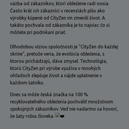
väzba od zákazníkov, ktorí oblečenie radi nosia.
Často krát ich zákazníci v recenziách píšu ako
výrobky kúpené od CityZen im zmenili život. A
takáto pochvala od zákazníka je to najviac čo si
môžete pri podnikaní priať.
Dlhodobou víziou spoločnosti je "CityZen do každej
skrine", pretože veria, že evolúcia oblečenia, s
ktorou prichádzajú, dáva zmysel. Technológia,
ktorú CityZen pri výrobe využíva v mnohých
ohľadoch zlepšuje život a nájde uplatnenie v
každom šatníku.
Dnes sa môže česká značka na 100 %
recyklovateľného oblečenia pochváliť množstvom
spokojných zákazníkov. Veď nie nadarmo sa hovorí,
že šaty robia človeka.