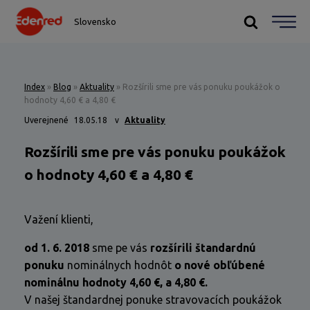
Slovensko
Index
»
Blog
»
Aktuality
»
Rozšírili sme pre vás ponuku poukážok o
hodnoty 4,60 € a 4,80 €
Uverejnené
18.05.18
v
Aktuality
Rozšírili sme pre vás ponuku poukážok
o hodnoty 4,60 € a 4,80 €
Važení klienti,
od 1. 6. 2018
sme pe vás
rozšírili štandardnú
ponuku
nominálnych hodnôt
o nové obľúbené
nominálnu hodnoty 4,60 €, a 4,80 €.
V našej štandardnej ponuke stravovacích poukážok