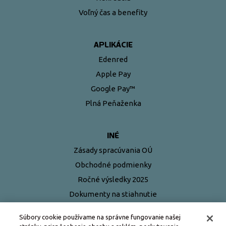
Voľný čas a benefity
APLIKÁCIE
Edenred
Apple Pay
Google Pay™
Plná Peňaženka
INÉ
Zásady spracúvania OÚ
Obchodné podmienky
Ročné výsledky 2025
Dokumenty na stiahnutie
Najčastejšie otázky
Súbory cookie používame na správne fungovanie našej