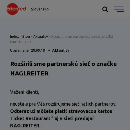
Slovensko
Index
»
Blog
»
Aktuality
»
Rozšírili sme partnerskú sieť o značku
NAGLREITER
Uverejnené
28.09.18
v
Aktuality
Rozšírili sme partnerskú sieť o značku
NAGLREITER
Važení klienti,
neustále pre Vás rozširujeme sieť našich partnerov.
Odteraz už môžete platiť stravovacou kartou
®
Ticket Restaurant
aj v sieti predajní
NAGLREITER
.