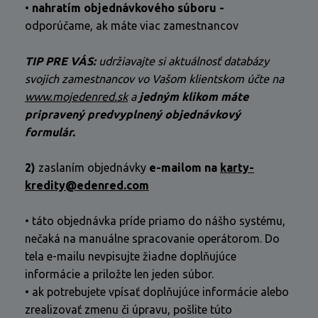
•
nahratím objednávkového súboru -
odporúčame, ak máte viac zamestnancov
TIP PRE VÁS:
udržiavajte si aktuálnosť databázy
svojich zamestnancov vo Vašom klientskom účte na
www.mojedenred.sk
a
jedným klikom máte
pripravený predvyplnený objednávkový
formulár.
2)
zaslaním objednávky
e-mailom na
karty-
kredity@edenred.com
• táto objednávka príde priamo do nášho systému,
nečaká na manuálne spracovanie operátorom. Do
tela e-mailu nevpisujte žiadne doplňujúce
informácie a priložte len jeden súbor.
• ak potrebujete vpísať doplňujúce informácie alebo
zrealizovať zmenu či úpravu, pošlite túto