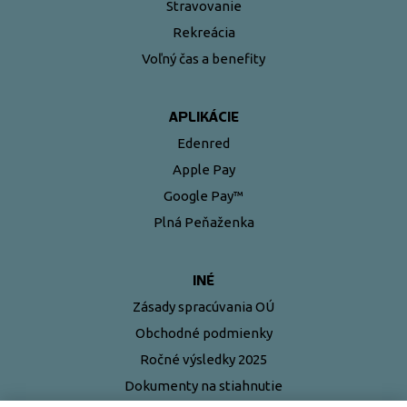
Stravovanie
Rekreácia
Voľný čas a benefity
APLIKÁCIE
Edenred
Apple Pay
Google Pay™
Plná Peňaženka
INÉ
Zásady spracúvania OÚ
Obchodné podmienky
Ročné výsledky 2025
Dokumenty na stiahnutie