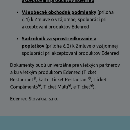
akceptovaní produktov Edenred
Všeobecné obchodné podmienky
(príloha
č. 1) k Zmluve o vzájomnej spolupráci pri
akceptovaní produktov Edenred
Sadzobník za sprostredkovanie a
poplatkov
(príloha č. 2) k Zmluve o vzájomnej
spolupráci pri akceptovaní produktov Edenred
Dokumenty budú univerzálne pre všetkých partnerov
a ku všetkým produktom Edenred (Ticket
®
®
Restaurant
, kartu Ticket Restaurant
, Ticket
®
®
®
Compliments
, Ticket Multi
, e-Ticket
).
Edenred Slovakia, s.r.o.