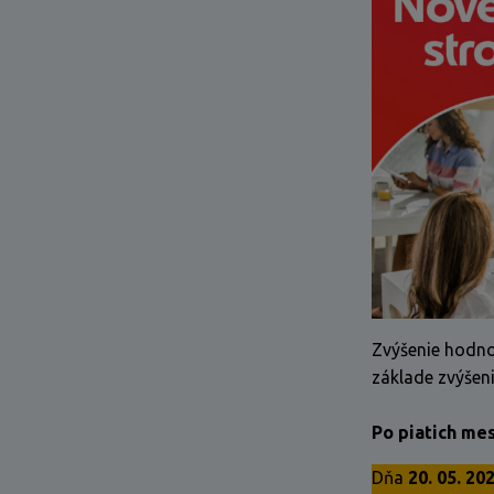
Zvýšenie hodno
základe zvýšen
Po piatich me
Dňa
20. 05. 20