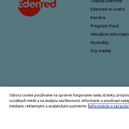
Značka Edenred
Edenred vo svete
Kariéra
Program Food
Aktuálne informáci
Kontakty
Pre médiá
Súbory cookie používame na správne fungovanie našej stránky, prispôs
sociálnych médií a na analýzu návštevnosti. Informácie o používaní našej
médiami, reklamnými a analytickými partnermi.
Informácie o spracúv