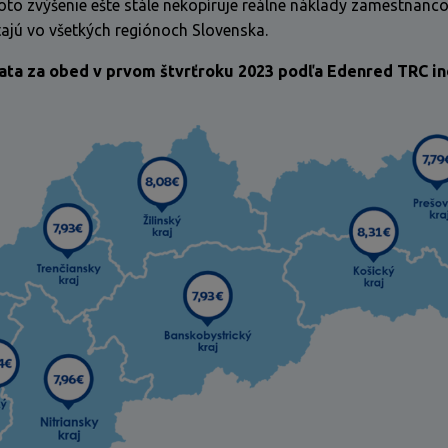
oto zvýšenie ešte stále nekopíruje reálne náklady zamestnanc
tajú vo všetkých regiónoch Slovenska.
ata za obed v prvom štvrťroku 2023 podľa Edenred TRC i