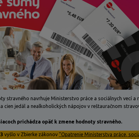
ty stravného navrhuje Ministerstvo práce a sociálnych vecí a 
ia cien jedál a nealkoholických nápojov v reštauračnom stravo
siacoch prichádza opäť k zmene hodnoty stravného.
23
vyšlo v Zbierke zákonov
"Opatrenie Ministerstva práce, soci