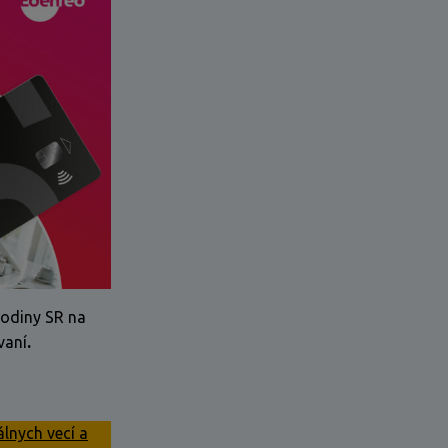
rodiny SR na
vaní
.
álnych vecí a