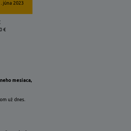
. júna 2023
€
0 €
neho mesiaca,
om už dnes.