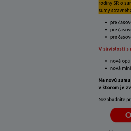
rodiny SR o su
sumy stravného
pre časov
pre časov
pre časov
V súvislosti s
nová opt
nová min
Na novú sumu 
v ktorom je zv
Nezabudnite pr