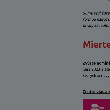
Sumy vychádzaj
formou najrozší
útraty za jedlo
Mierte
Zvýšte nominá
júna 2023 a st
ktorých si navy
Zistite viac a