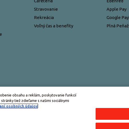
Cafeteria
Edenred
Stravovanie
Apple Pay
Rekreácia
Google Pa
Voľný čas a benefity
Plná Peňa
e
obenie obsahu a reklám, poskytovanie funkcií
 stránky tiež zdieľame s našimi sociálnymi
aní osobných údajov
Všetky práva vyhradené © Edenred Slovensko