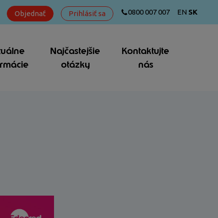
0800 007 007
EN
SK
Objednať
Prihlásiť sa
tuálne
Najčastejšie
Kontaktujte
ormácie
otázky
nás