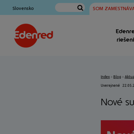
SOM ZAMESTNÁVA
Slovensko
Edenr
riešen
Index
»
Blog
»
Aktua
Uverejnené
22.05.
Nové su