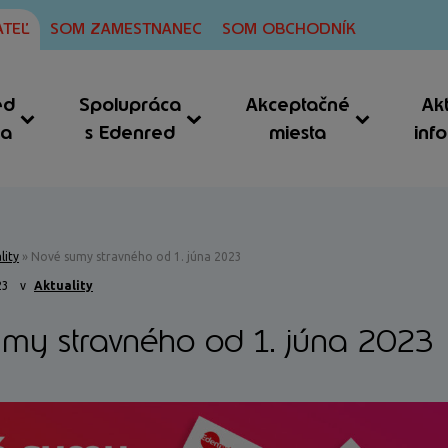
TEĽ
SOM ZAMESTNANEC
SOM OBCHODNÍK
ed
Spolupráca
Akceptačné
Ak
ia
s Edenred
miesta
inf
lity
»
Nové sumy stravného od 1. júna 2023
23
v
Aktuality
my stravného od 1. júna 2023