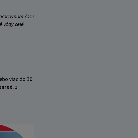
 pracovnom čase
é vždy celé
ebo viac do 30.
enred
, z