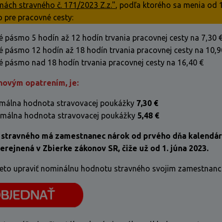
mách stravného č. 171/2023 Z.z."
,
podľa ktorého sa menia od 1
 pre pracovné cesty:
é pásmo 5 hodín až 12 hodín trvania pracovnej cesty na 7,30 
é pásmo 12 hodín až 18 hodín trvania pracovnej cesty na 10,9
é pásmo nad 18 hodín trvania pracovnej cesty na 16,40 €
 novým opatrením, je:
imálna hodnota stravovacej poukážky
7,30 €
imálna hodnota stravovacej poukážky
5,48 €
stravného má zamestnanec nárok od prvého dňa kalendár
erejnená v Zbierke zákonov SR, čiže už od 1. júna 2023.
eto upraviť nominálnu hodnotu stravného svojim zamestnanc