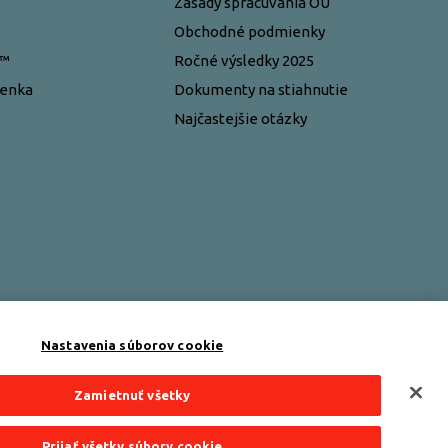
Zásady spracúvania OÚ
Obchodné podmienky
y™
Ročné výsledky 2025
ženka
Dokumenty na stiahnutie
Najčastejšie otázky
Nastavenia súborov cookie
Zamietnuť všetky
Prijať všetky súbory cookie