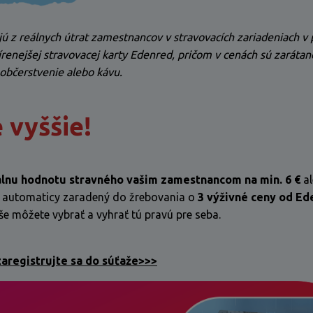
ú z reálnych útrat zamestnancov v stravovacích zariadeniach v
renejšej stravovacej karty Edenred, pričom v cenách sú zarátan
, občerstvenie alebo kávu.
 vyššie!
lnu hodnotu stravného vašim zamestnancom na min. 6 €
al
e automaticy zaradený do žrebovania o
3 výživné ceny od Ed
še môžete vybrať a vyhrať tú pravú pre seba.
 zaregistrujte sa do súťaže>>>