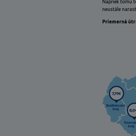
Napriek tomu t
neustále naras
Priemerná útr