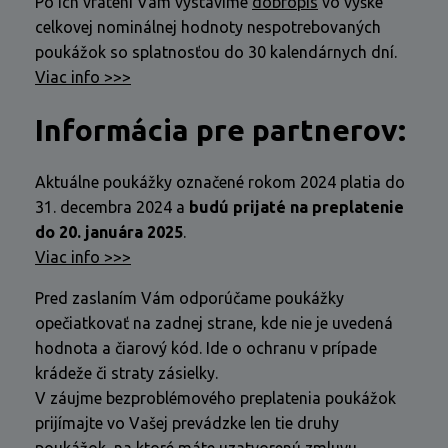
Po ich vrátení Vám vystavíme
dobropis
vo výške
celkovej nominálnej hodnoty nespotrebovaných
poukážok so splatnosťou do 30 kalendárnych dní.
Viac info >>>
Informácia pre partnerov:
Aktuálne poukážky označené rokom 2024 platia do
31. decembra 2024 a
budú prijaté na preplatenie
do 20. januára 2025
.
Viac info >>>
Pred zaslaním Vám odporúčame poukážky
opečiatkovať na zadnej strane, kde nie je uvedená
hodnota a čiarový kód. Ide o ochranu v prípade
krádeže či straty zásielky.
V záujme bezproblémového preplatenia poukážok
prijímajte vo Vašej prevádzke len tie druhy