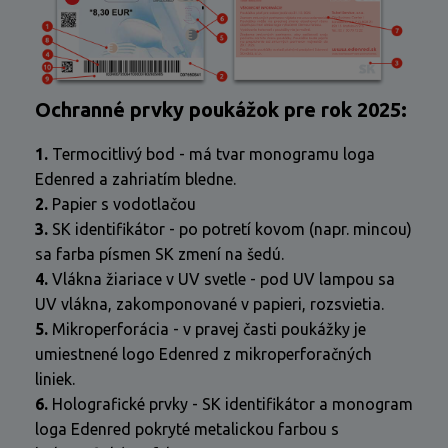
Ochranné prvky poukážok pre rok 2025:
1.
Termocitlivý bod - má tvar monogramu loga
Edenred a zahriatím bledne.
2.
Papier s vodotlačou
3.
SK identifikátor - po potretí kovom (napr. mincou)
sa farba písmen SK zmení na šedú.
4.
Vlákna žiariace v UV svetle - pod UV lampou sa
UV vlákna, zakomponované v papieri, rozsvietia.
5.
Mikroperforácia - v pravej časti poukážky je
umiestnené logo Edenred z mikroperforačných
liniek.
6.
Holografické prvky - SK identifikátor a monogram
loga Edenred pokryté metalickou farbou s