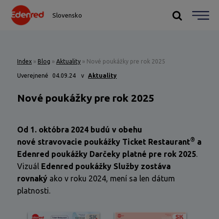
Slovensko
Index
»
Blog
»
Aktuality
»
Nové poukážky pre rok 2025
Uverejnené
04.09.24
v
Aktuality
Nové poukážky pre rok 2025
Od 1. októbra 2024 budú v obehu
®
nové stravovacie poukážky Ticket Restaurant
a
Edenred poukážky Darčeky
platné pre rok 2025
.
Vizuál
Edenred poukážky Služby
zostáva
rovnaký
ako v roku 2024, mení sa len dátum
platnosti.