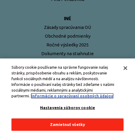
INÉ
Zásady spracúvania OÚ
Obchodné podmienky
Ročné výsledky 2025
Dokumenty na stiahnutie
Najčastejšie otázky
Súbory cookie používame na správne fungovanie našej
stránky, prispôsobenie obsahu a reklám, poskytovanie
funkcií sociálnych médií a na analýzu návštevnosti.
Informácie o používaní našej stránky tiež zdieľame s našimi
sociálnymi médiami, reklamnými a analytickými
partnermi.
Informácie o spracúvaní osobných údajov
Nastavenia súborov cookie
Zamietnuť všetky
Všetky práva vyhradené © Edenred Slovensko