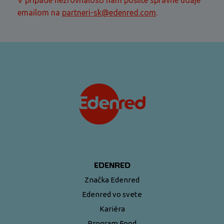
V prípade nezrovnalostí nám pošlite správne údaje
emailom na
partneri-sk@edenred.com
.
EDENRED
Značka Edenred
Edenred vo svete
Kariéra
Program Food