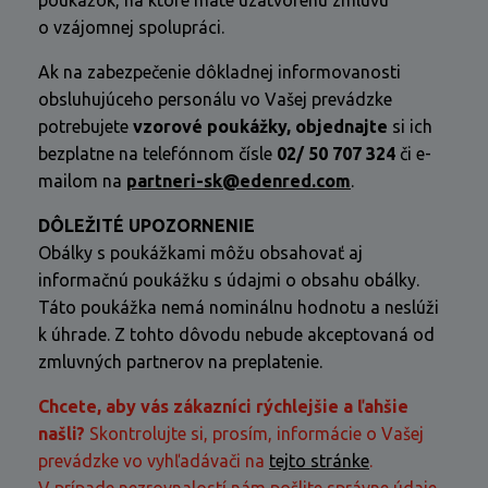
poukážok, na ktoré máte uzatvorenú zmluvu
o vzájomnej spolupráci.
Ak na zabezpečenie dôkladnej informovanosti
obsluhujúceho personálu vo Vašej prevádzke
potrebujete
vzorové poukážky, objednajte
si ich
bezplatne na telefónnom čísle
02/ 50 707 324
či e-
mailom na
partneri-sk@edenred.com
.
DÔLEŽITÉ UPOZORNENIE
Obálky s poukážkami môžu obsahovať aj
informačnú poukážku s údajmi o obsahu obálky.
Táto poukážka nemá nominálnu hodnotu a neslúži
k úhrade. Z tohto dôvodu nebude akceptovaná od
zmluvných partnerov na preplatenie.
Chcete, aby vás zákazníci rýchlejšie a ľahšie
našli?
Skontrolujte si, prosím, informácie o Vašej
prevádzke vo vyhľadávači na
tejto stránke
.