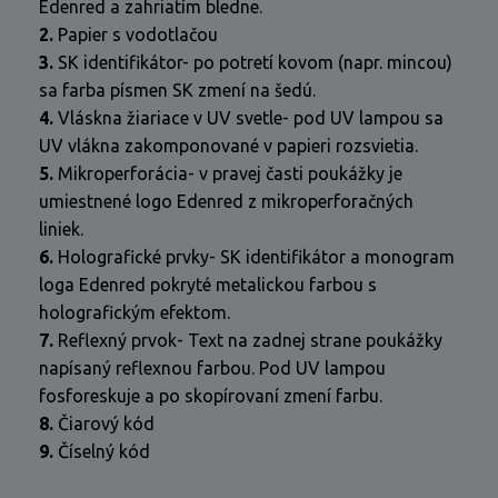
Edenred a zahriatím bledne.
2.
Papier s vodotlačou
3.
SK identifikátor- po potretí kovom (napr. mincou)
sa farba písmen SK zmení na šedú.
4.
Vláskna žiariace v UV svetle- pod UV lampou sa
UV vlákna zakomponované v papieri rozsvietia.
5.
Mikroperforácia- v pravej časti poukážky je
umiestnené logo Edenred z mikroperforačných
liniek.
6.
Holografické prvky- SK identifikátor a monogram
loga Edenred pokryté metalickou farbou s
holografickým efektom.
7.
Reflexný prvok- Text na zadnej strane poukážky
napísaný reflexnou farbou. Pod UV lampou
fosforeskuje a po skopírovaní zmení farbu.
8.
Čiarový kód
9.
Číselný kód