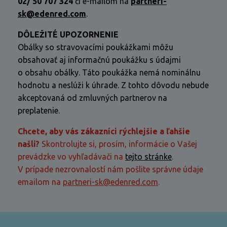
02/ 50 707 324
či e-mailom na
partneri-
sk@edenred.com
.
DÔLEŽITÉ UPOZORNENIE
Obálky so stravovacími poukážkami môžu
obsahovať aj informačnú poukážku s údajmi
o obsahu obálky. Táto poukážka nemá nominálnu
hodnotu a neslúži k úhrade. Z tohto dôvodu nebude
akceptovaná od zmluvných partnerov na
preplatenie.
Chcete, aby vás zákazníci rýchlejšie a ľahšie
našli?
Skontrolujte si, prosím, informácie o Vašej
prevádzke vo vyhľadávači na
tejto stránke
.
V prípade nezrovnalostí nám pošlite správne údaje
emailom na
partneri-sk@edenred.com
.