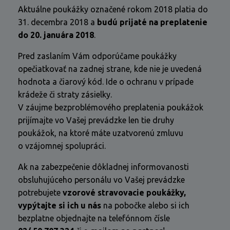
Aktuálne poukážky označené rokom 2018 platia do
31. decembra 2018 a
budú prijaté na preplatenie
do 20. januára 2018
.
Pred zaslaním Vám odporúčame poukážky
opečiatkovať na zadnej strane, kde nie je uvedená
hodnota a čiarový kód. Ide o ochranu v prípade
krádeže či straty zásielky.
V záujme bezproblémového preplatenia poukážok
prijímajte vo Vašej prevádzke len tie druhy
poukážok, na ktoré máte uzatvorenú zmluvu
o vzájomnej spolupráci.
Ak na zabezpečenie dôkladnej informovanosti
obsluhujúceho personálu vo Vašej prevádzke
potrebujete
vzorové stravovacie poukážky,
vypýtajte si ich u nás
na pobočke alebo si ich
bezplatne objednajte na telefónnom čísle