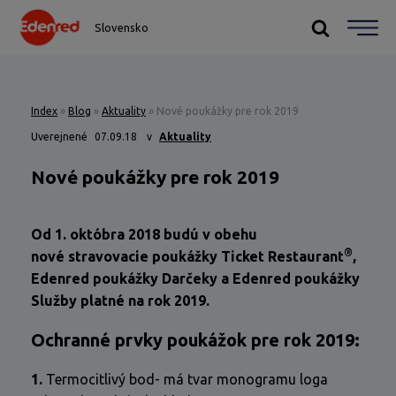
Slovensko
Index
»
Blog
»
Aktuality
»
Nové poukážky pre rok 2019
Uverejnené
07.09.18
v
Aktuality
Nové poukážky pre rok 2019
Od 1. októbra 2018 budú v obehu
®
nové stravovacie poukážky Ticket Restaurant
,
Edenred poukážky Darčeky a Edenred poukážky
Služby
platné na rok 2019.
Ochranné prvky poukážok pre rok 2019:
1.
Termocitlivý bod- má tvar monogramu loga