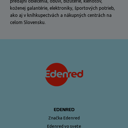
predajní oblečenia, obuvi, bižutérie, klenotov,
koženej galantérie, elektroniky, športových potrieb,
ako aj v kníhkupectvách a nákupných centrách na
celom Slovensku.
EDENRED
Značka Edenred
Edenred vo svete