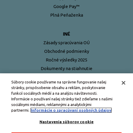
Google Pay™
Plná Peňaženka
INÉ
Zásady spracúvania OÚ
Obchodné podmienky
Ročné výsledky 2025
Dokumenty na stiahnutie
Najčastejšie otázky
Súbory cookie používame na správne fungovanie našej
stránky, prispôsobenie obsahu a reklám, poskytovanie
funkcií sociálnych médií a na analýzu návštevnosti.
Informácie o používaní našej stránky tiež zdieľame s našimi
sociálnymi médiami, reklamnými a analytickými
partnermi.
Informácie o spracúvaní osobných údajov
Nastavenia súborov cookie