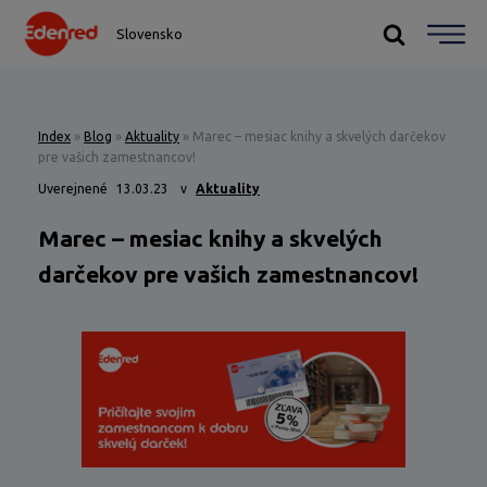
Slovensko
Index
»
Blog
»
Aktuality
»
Marec – mesiac knihy a skvelých darčekov
pre vašich zamestnancov!
Uverejnené
13.03.23
v
Aktuality
Marec – mesiac knihy a skvelých
darčekov pre vašich zamestnancov!