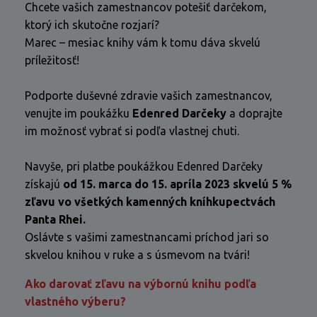
Chcete vašich zamestnancov potešiť darčekom,
ktorý ich skutočne rozjarí?
Marec – mesiac knihy vám k tomu dáva skvelú
príležitosť!
Podporte duševné zdravie vašich zamestnancov,
venujte im poukážku
Edenred Darčeky
a doprajte
im možnosť vybrať si podľa vlastnej chuti.
Navyše, pri platbe poukážkou Edenred Darčeky
získajú
od 15. marca do 15. apríla 2023 skvelú 5 %
zľavu vo všetkých kamenných kníhkupectvách
Panta Rhei.
Oslávte s vašimi zamestnancami príchod jari so
skvelou knihou v ruke a s úsmevom na tvári!
Ako darovať zľavu na výbornú knihu podľa
vlastného výberu?