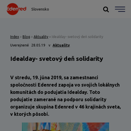
Slovensko
Index
»
Blog
»
Aktuality
»
Idealday- svetový deň solidarity
Uverejnené
28.05.19
v
Aktuality
Idealday- svetový deň solidarity
V stredu, 19. júna 2019, sa zamestnanci
spoločnosti Edenred zapoja vo svojich lokálnych
komunitách do podujatia Idealday. Toto
podujatie zamerané na podporu solidarity
organizuje skupina Edenred v 46 krajinách sveta,
v ktorých pôsobí.