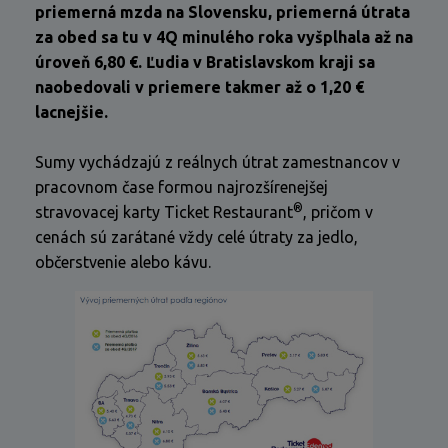
priemerná mzda na Slovensku, priemerná útrata
za obed sa tu v 4Q minulého roka vyšplhala až na
úroveň 6,80 €. Ľudia v Bratislavskom kraji sa
naobedovali v priemere takmer až o 1,20 €
lacnejšie.
Sumy vychádzajú z reálnych útrat zamestnancov v
pracovnom čase formou najrozšírenejšej
®
stravovacej karty Ticket Restaurant
, pričom v
cenách sú zarátané vždy celé útraty za jedlo,
občerstvenie alebo kávu.