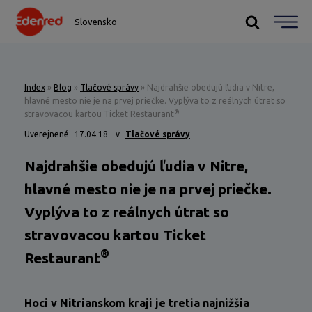
Slovensko
Index
»
Blog
»
Tlačové správy
»
Najdrahšie obedujú ľudia v Nitre,
hlavné mesto nie je na prvej priečke. Vyplýva to z reálnych útrat so
®
stravovacou kartou Ticket Restaurant
Uverejnené
17.04.18
v
Tlačové správy
Najdrahšie obedujú ľudia v Nitre,
hlavné mesto nie je na prvej priečke.
Vyplýva to z reálnych útrat so
stravovacou kartou Ticket
®
Restaurant
Hoci v Nitrianskom kraji je tretia najnižšia