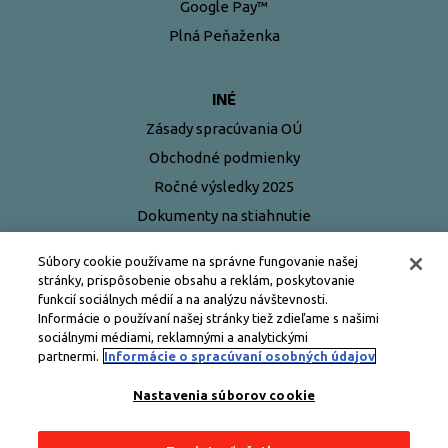
Google Pay™
Plná Peňaženka
INÉ
Zásady spracúvania OÚ
Obchodné podmienky
Ročné výsledky 2025
Dokumenty na stiahnutie
Najčastejšie otázky
Súbory cookie používame na správne fungovanie našej
stránky, prispôsobenie obsahu a reklám, poskytovanie
funkcií sociálnych médií a na analýzu návštevnosti.
Informácie o používaní našej stránky tiež zdieľame s našimi
sociálnymi médiami, reklamnými a analytickými
partnermi.
Informácie o spracúvaní osobných údajov
Nastavenia súborov cookie