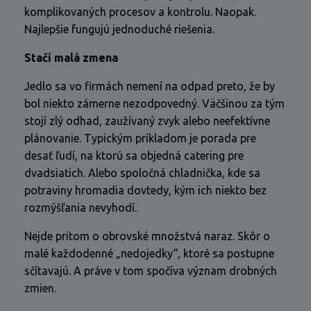
komplikovaných procesov a kontrolu. Naopak.
Najlepšie fungujú jednoduché riešenia.
Stačí malá zmena
Jedlo sa vo firmách nemení na odpad preto, že by
bol niekto zámerne nezodpovedný. Väčšinou za tým
stojí zlý odhad, zaužívaný zvyk alebo neefektívne
plánovanie. Typickým príkladom je porada pre
desať ľudí, na ktorú sa objedná catering pre
dvadsiatich. Alebo spoločná chladnička, kde sa
potraviny hromadia dovtedy, kým ich niekto bez
rozmýšľania nevyhodí.
Nejde pritom o obrovské množstvá naraz. Skôr o
malé každodenné „nedojedky“, ktoré sa postupne
sčítavajú. A práve v tom spočíva význam drobných
zmien.