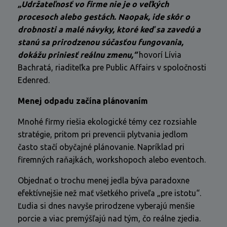
„Udržateľnosť vo firme nie je o veľkých
procesoch alebo gestách. Naopak, ide skôr o
drobnosti a malé návyky, ktoré keď sa zavedú a
stanú sa prirodzenou súčasťou fungovania,
dokážu priniesť reálnu zmenu,“
hovorí Lívia
Bachratá, riaditeľka pre Public Affairs v spoločnosti
Edenred.
Menej odpadu začína plánovaním
Mnohé firmy riešia ekologické témy cez rozsiahle
stratégie, pritom pri prevencii plytvania jedlom
často stačí obyčajné plánovanie. Napríklad pri
firemných raňajkách, workshopoch alebo eventoch.
Objednať o trochu menej jedla býva paradoxne
efektívnejšie než mať všetkého priveľa „pre istotu“.
Ľudia si dnes navyše prirodzene vyberajú menšie
porcie a viac premýšľajú nad tým, čo reálne zjedia.