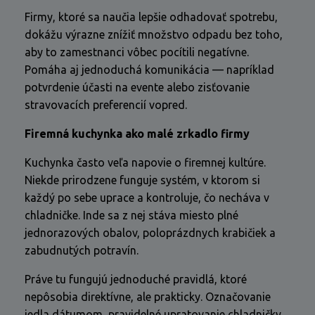
Firmy, ktoré sa naučia lepšie odhadovať spotrebu,
dokážu výrazne znížiť množstvo odpadu bez toho,
aby to zamestnanci vôbec pocítili negatívne.
Pomáha aj jednoduchá komunikácia — napríklad
potvrdenie účasti na evente alebo zisťovanie
stravovacích preferencií vopred.
Firemná kuchynka ako malé zrkadlo firmy
Kuchynka často veľa napovie o firemnej kultúre.
Niekde prirodzene funguje systém, v ktorom si
každý po sebe uprace a kontroluje, čo necháva v
chladničke. Inde sa z nej stáva miesto plné
jednorazových obalov, poloprázdnych krabičiek a
zabudnutých potravín.
Práve tu fungujú jednoduché pravidlá, ktoré
nepôsobia direktívne, ale prakticky. Označovanie
jedla dátumom, pravidelné upratovanie chladničky