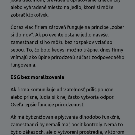
alebo vyhradené miesto na jedlo, ktoré si môže
zobrať ktokoľvek.
Čoraz viac firiem zároveň funguje na princípe „zober
si domov“. Ak po evente ostane jedlo navyše,
zamestnanci si ho môžu bez rozpakov vziať so
sebou. To, čo bolo kedysi možno trápne, dnes firmy
vnímajú ako úplne prirodzenú súčasť zodpovedného
fungovania.
ESG bez moralizovania
Ak firma komunikuje udržateľnosť príliš poučne
alebo prísne, ľudia si k nej často vytvoria odpor.
Oveľa lepšie funguje prirodzenosť.
Ak má byť znižovanie plytvania dlhodobo funkčné,
zamestnanci by nemali mať pocit kontroly. Nemá to
byť o zákazoch, ale o vytvorení prostredia, v ktorom