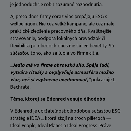
je jednoduchšie robiť rozumné rozhodnutia.
Aj preto dnes firmy čoraz viac prepájajú ESG s
wellbeingom. Nie cez veľké kampane, ale cez malé
praktické zlepšenia pracovného dňa. Kvalitnejšie
stravovanie, podpora lokálnych prevádzok či
flexibilita pri obedoch dnes nie sú len benefity. Sú
súčasťou toho, ako sa ľudia vo firme cítia.
„Jedlo má vo firme obrovskú silu. Spája ľudí,
vytvára rituály a ovplyvňuje atmosféru možno
viac, než si zvykneme uvedomovať,“
pokračuje L.
Bachratá.
Téma, ktorej sa Edenred venuje dlhodobo
V Edenred je udržateľnosť dlhodobou súčasťou ESG
stratégie IDEAL, ktorá stojí na troch pilieroch —
Ideal People, Ideal Planet a Ideal Progress. Práve