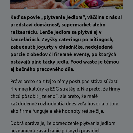
Keď sa povie „plytvanie jedlom“, väčšina z nás si
predstaví domácnosť, supermarket alebo
reštauráciu. Lenže jedlom sa plytvá aj v
kanceláriách. Zvyšky cateringu po mítingoch,
zabudnuté jogurty v chladničke, nedojedené
porcie z obedov či firemné eventy, po ktorých
ostávajú plné tácky jedla. Food waste je témou
aj bežného pracovného dňa.
Práve preto sa z tejto témy postupne stáva súčasť
firemnej kultúry aj ESG stratégie. Nie preto, že firmy
chcú pôsobiť „zeleno“, ale preto, že malé
každodenné rozhodnutia dnes veľa hovoria o tom,
ako firma funguje a aké hodnoty reálne žije.
Dobrá správa je, že obmedzenie plytvania jedlom
neznamená zavádzanie prísnych pravidiel,