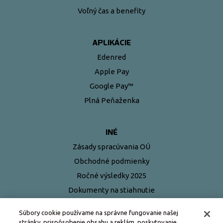
Voľný čas a benefity
APLIKÁCIE
Edenred
Apple Pay
Google Pay™
Plná Peňaženka
INÉ
Zásady spracúvania OÚ
Obchodné podmienky
Ročné výsledky 2025
Dokumenty na stiahnutie
Najčastejšie otázky
Súbory cookie používame na správne fungovanie našej
stránky, prispôsobenie obsahu a reklám, poskytovanie