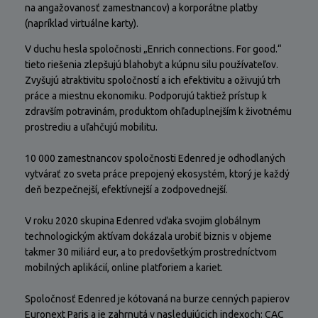
na angažovanosť zamestnancov) a korporátne platby
(napríklad virtuálne karty).
V duchu hesla spoločnosti „Enrich connections. For good.“
tieto riešenia zlepšujú blahobyt a kúpnu silu používateľov.
Zvyšujú atraktivitu spoločností a ich efektivitu a oživujú trh
práce a miestnu ekonomiku. Podporujú taktiež prístup k
zdravším potravinám, produktom ohľaduplnejším k životnému
prostrediu a uľahčujú mobilitu.
10 000 zamestnancov spoločnosti Edenred je odhodlaných
vytvárať zo sveta práce prepojený ekosystém, ktorý je každý
deň bezpečnejší, efektívnejší a zodpovednejší.
V roku 2020 skupina Edenred vďaka svojim globálnym
technologickým aktívam dokázala urobiť biznis v objeme
takmer 30 miliárd eur, a to predovšetkým prostredníctvom
mobilných aplikácií, online platforiem a kariet.
Spoločnosť Edenred je kótovaná na burze cenných papierov
Euronext Paris a je zahrnutá v nasledujúcich indexoch: CAC