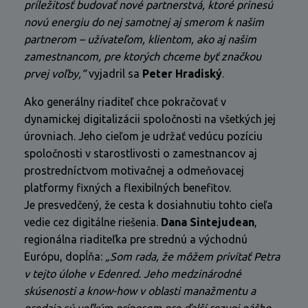
príležitosť budovať nové partnerstvá, ktoré prinesú
novú energiu do nej samotnej aj smerom k našim
partnerom – užívateľom, klientom, ako aj našim
zamestnancom, pre ktorých chceme byť značkou
prvej voľby,“
vyjadril sa
Peter Hradiský
.
Ako generálny riaditeľ chce pokračovať v
dynamickej digitalizácii spoločnosti na všetkých jej
úrovniach. Jeho cieľom je udržať vedúcu pozíciu
spoločnosti v starostlivosti o zamestnancov aj
prostredníctvom motivačnej a odmeňovacej
platformy fixných a flexibilných benefitov.
Je presvedčený, že cesta k dosiahnutiu tohto cieľa
vedie cez digitálne riešenia.
Dana Sintejudean
,
regionálna riaditeľka pre strednú a východnú
Európu, dopĺňa:
„Som rada, že môžem privítať Petra
v tejto úlohe v Edenred. Jeho medzinárodné
skúsenosti a know-how v oblasti manažmentu a