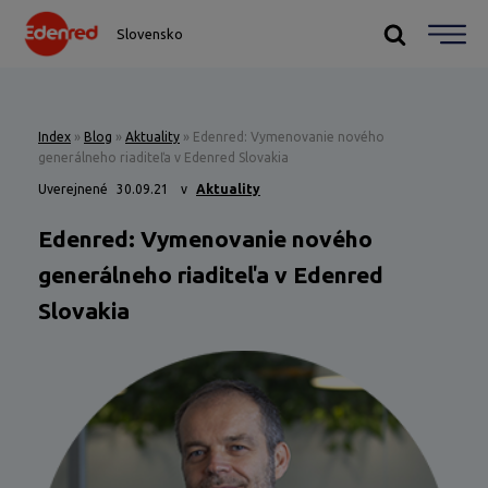
Slovensko
Index
»
Blog
»
Aktuality
»
Edenred: Vymenovanie nového
generálneho riaditeľa v Edenred Slovakia
Uverejnené
30.09.21
v
Aktuality
Edenred: Vymenovanie nového
generálneho riaditeľa v Edenred
Slovakia