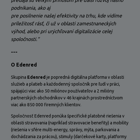
predaja sú veľkým prínosom pre ďalší rozvoj nášho
podnikania, ako aj
pre posilnenie našej efektivity na trhu, kde vidíme
príležitosť rásť, či už v oblasti zamestnaneckých
výhod, alebo pri urýchľovaní digitalizácie celej
spoločnosti.“
---
O Edenred
Skupina
Edenred
je popredná digitálna platforma v oblasti
služieb a platieb a každodenný spoločník pre ľudí v práci,
spájajúci viac ako 50 miliónov používateľov a 2 milióny
partnerských obchodníkov v 46 krajinách prostredníctvom
viac ako 850 000 firemných klientov.
Spoločnosť Edenred ponúka špecifické platobné riešenia v
oblasti stravovania (napríklad stravovacie benefity) a mobility
(riešenia v sfére multi-energy, správy, mýta, parkovania a
dochádzania za prácou), stimuly (darčekové karty, platformy