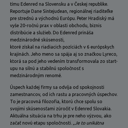
tímu Edenred na Slovensku a v Českej republike.
Reportuje Dane Sintejudean, regionálnej riaditeľke
pre strednú a východnú Európu. Peter Hradiský má
vyše 20-ročnú prax v oblasti obchodu, biznis
distribúcie a služieb. Do Edenred prináša
medzinárodné skúsenosti,
ktoré získal na riadiacich pozíciách v 6 európskych
krajinách. Jeho meno sa spája aj so značkou Lyreco,
ktorá sa pod jeho vedením transformovala zo start-
upu na silnú a stabilnú spoločnosť s
medzinárodným renomé.
Úspech každej firmy sa odvíja od spokojnosti
zamestnancov, od ich rastu a pracovných úspechov.
To je pracovná filozofia, ktorú chce spolu so
svojimi skúsenosťami zúročiť v Edenred Slovakia.
Aktuálna situácia na trhu je pre neho výzvou, ako
začať novú etapu spoločnosti.
„Je to unikátna