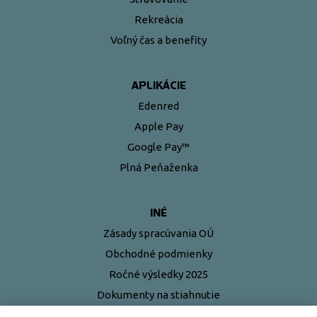
Rekreácia
Voľný čas a benefity
APLIKÁCIE
Edenred
Apple Pay
Google Pay™
Plná Peňaženka
INÉ
Zásady spracúvania OÚ
Obchodné podmienky
Ročné výsledky 2025
Dokumenty na stiahnutie
Najčastejšie otázky