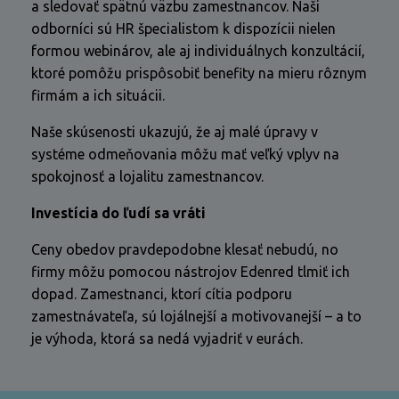
a sledovať spätnú väzbu zamestnancov. Naši
odborníci sú HR špecialistom k dispozícii nielen
formou webinárov, ale aj individuálnych konzultácií,
ktoré pomôžu prispôsobiť benefity na mieru rôznym
firmám a ich situácii.
Naše skúsenosti ukazujú, že aj malé úpravy v
systéme odmeňovania môžu mať veľký vplyv na
spokojnosť a lojalitu zamestnancov.
Investícia do ľudí sa vráti
Ceny obedov pravdepodobne klesať nebudú, no
firmy môžu pomocou nástrojov Edenred tlmiť ich
dopad. Zamestnanci, ktorí cítia podporu
zamestnávateľa, sú lojálnejší a motivovanejší – a to
je výhoda, ktorá sa nedá vyjadriť v eurách.