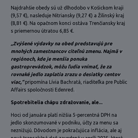
Najdrahšie obedy sú už dlhodobo v Košickom kraji
(9,57 €), nasleduje Nitriansky (9,27 €) a Žilinský kraj
(8,81 €). Na opačnom konci ostáva Trenčiansky kraj
s priemernou útratou 6,85 €.
„Zvýšené výdavky na obed predstavujú pre
mnohých zamestnancov citeľnú zmenu. Najmä v
regiónoch, kde je menšia ponuka
gastroprevádzok, môžu ľudia vnímať, že za
rovnaké jedlo zaplatia zrazu o desiatky centov
viac,“
pripomína Lívia Bachratá, riaditeľka pre Public
Affairs spoločnosti Edenred.
Spotrebitelia chápu zdražovanie, ale...
Hoci od januára platí nižšia 5-percentná DPH na
jedlo skonzumované v podniku, účty za menu sa
neznižujú. Dôvodom je pokračujúca inflácia, ale aj