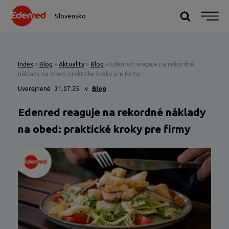
Slovensko
Index
»
Blog
»
Aktuality
»
Blog
»
Edenred reaguje na rekordné
náklady na obed: praktické kroky pre firmy
Uverejnené
31.07.25
v
Blog
Edenred reaguje na rekordné náklady
na obed: praktické kroky pre firmy