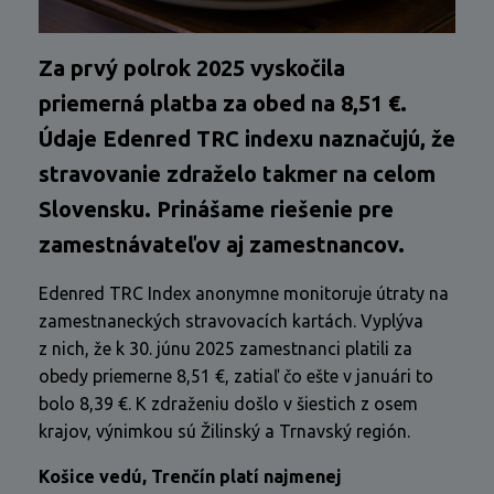
Za prvý polrok 2025 vyskočila
priemerná platba za obed na 8,51 €.
Údaje Edenred TRC indexu naznačujú, že
stravovanie zdraželo takmer na celom
Slovensku. Prinášame riešenie pre
zamestnávateľov aj zamestnancov.
Edenred TRC Index anonymne monitoruje útraty na
zamestnaneckých stravovacích kartách. Vyplýva
z nich, že k 30. júnu 2025 zamestnanci platili za
obedy priemerne 8,51 €, zatiaľ čo ešte v januári to
bolo 8,39 €. K zdraženiu došlo v šiestich z osem
krajov, výnimkou sú Žilinský a Trnavský región.
Košice vedú, Trenčín platí najmenej