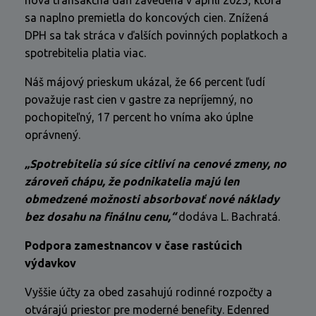
nová transakčná daň zavedená v apríli 2025, ktorá
sa naplno premietla do koncových cien. Znížená
DPH sa tak stráca v ďalších povinných poplatkoch a
spotrebitelia platia viac.
Náš májový prieskum ukázal, že 66 percent ľudí
považuje rast cien v gastre za nepríjemný, no
pochopiteľný, 17 percent ho vníma ako úplne
oprávnený.
„Spotrebitelia sú síce citliví na cenové zmeny, no
zároveň chápu, že podnikatelia majú len
obmedzené možnosti absorbovať nové náklady
bez dosahu na finálnu cenu,“
dodáva L. Bachratá.
Podpora zamestnancov v čase rastúcich
výdavkov
Vyššie účty za obed zasahujú rodinné rozpočty a
otvárajú priestor pre moderné benefity. Edenred