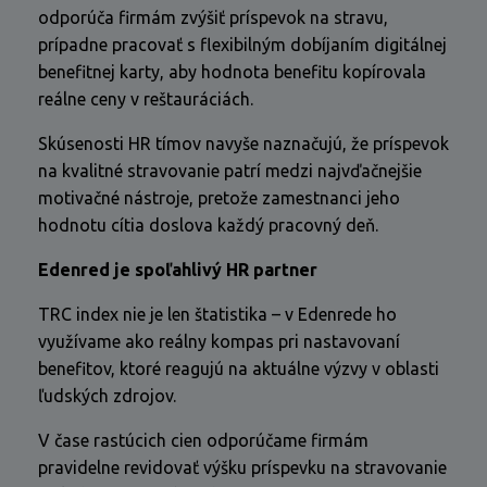
odporúča firmám zvýšiť príspevok na stravu,
prípadne pracovať s flexibilným dobíjaním digitálnej
benefitnej karty, aby hodnota benefitu kopírovala
reálne ceny v reštauráciách.
Skúsenosti HR tímov navyše naznačujú, že príspevok
na kvalitné stravovanie patrí medzi najvďačnejšie
motivačné nástroje, pretože zamestnanci jeho
hodnotu cítia doslova každý pracovný deň.
Edenred je spoľahlivý HR partner
TRC index nie je len štatistika – v Edenrede ho
využívame ako reálny kompas pri nastavovaní
benefitov, ktoré reagujú na aktuálne výzvy v oblasti
ľudských zdrojov.
V čase rastúcich cien odporúčame firmám
pravidelne revidovať výšku príspevku na stravovanie