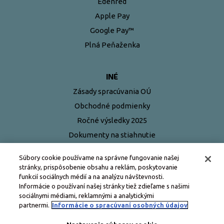
Edenred
Apple Pay
Google Pay™
Plná Peňaženka
INÉ
Zásady spracúvania OÚ
Obchodné podmienky
Ročné výsledky 2025
Dokumenty na stiahnutie
Najčastejšie otázky
Súbory cookie používame na správne fungovanie našej
stránky, prispôsobenie obsahu a reklám, poskytovanie
funkcií sociálnych médií a na analýzu návštevnosti.
Informácie o používaní našej stránky tiež zdieľame s našimi
sociálnymi médiami, reklamnými a analytickými
partnermi.
Informácie o spracúvaní osobných údajov