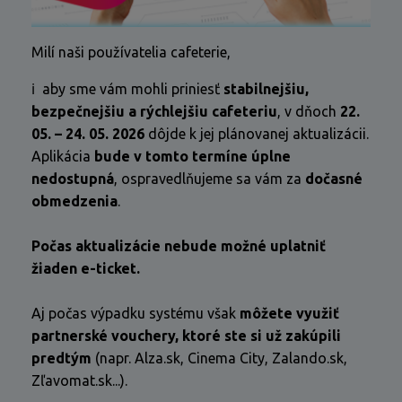
Milí naši používatelia cafeterie,
ℹ️ aby sme vám mohli priniesť
stabilnejšiu,
bezpečnejšiu a rýchlejšiu cafeteriu
, v dňoch
22.
05. – 24. 05. 2026
dôjde k jej plánovanej aktualizácii.
Aplikácia
bude v tomto termíne úplne
nedostupná
, ospravedlňujeme sa vám za
dočasné
obmedzenia
.
Počas aktualizácie nebude možné uplatniť
žiaden e-ticket.
Aj počas výpadku systému však
môžete využiť
partnerské vouchery, ktoré ste si už zakúpili
predtým
(napr. Alza.sk, Cinema City, Zalando.sk,
Zľavomat.sk...).