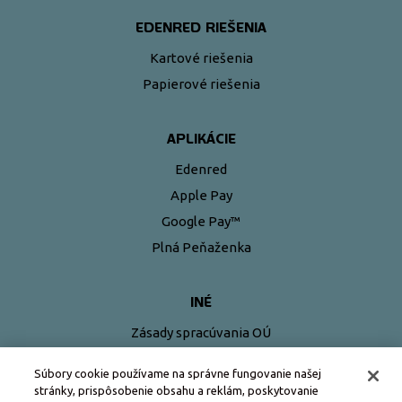
EDENRED RIEŠENIA
Kartové riešenia
Papierové riešenia
APLIKÁCIE
Edenred
Apple Pay
Google Pay™
Plná Peňaženka
INÉ
Zásady spracúvania OÚ
Pravidlá používania kariet Edenred
Súbory cookie používame na správne fungovanie našej
stránky, prispôsobenie obsahu a reklám, poskytovanie