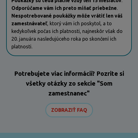
Poukážky sú teda platné vždy len 15 mesiacov
.
Odporúčame vám ich preto míňať priebežne
.
Nespotrebované poukážky môže vrátiť len váš
zamestnávateľ
, ktorý vám ich poskytol, a to
kedykoľvek počas ich platnosti, najneskôr však do
20. januára nasledujúceho roka po skončení ich
platnosti.
Potrebujete viac informácií? Pozrite si
všetky otázky zo sekcie "Som
zamestnanec"
ZOBRAZIŤ FAQ