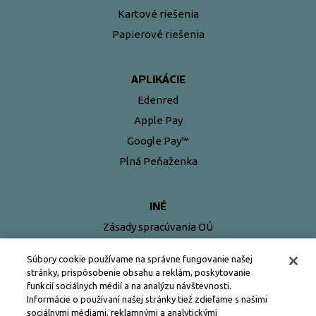
Kartové riešenia
Papierové riešenia
APLIKÁCIE
Edenred
Apple Pay
Google Pay™
Plná Peňaženka
INÉ
Zásady spracúvania OÚ
Pravidlá používania kariet Edenred
Súbory cookie používame na správne fungovanie našej
stránky, prispôsobenie obsahu a reklám, poskytovanie
funkcií sociálnych médií a na analýzu návštevnosti.
Informácie o používaní našej stránky tiež zdieľame s našimi
sociálnymi médiami, reklamnými a analytickými