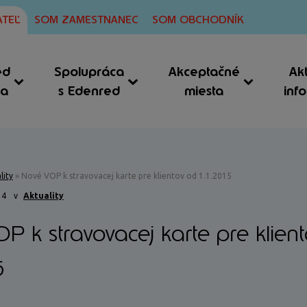
TEĽ
SOM ZAMESTNANEC
SOM OBCHODNÍK
ed
Spolupráca
Akceptačné
Ak
ia
s Edenred
miesta
inf
lity
»
Nové VOP k stravovacej karte pre klientov od 1.1.2015
14
v
Aktuality
P k stravovacej karte pre klien
5