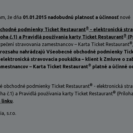
ám, že dňa
01.01.2015 nadobudnú platnosť a účinnosť
nové
®
chodné podmienky Ticket Restaurant
- elektronická str
®
oha č.1) a Pravidlá používania karty Ticket Restaurant
(P
®
pečení stravovania zamestnancov – Karta Ticket Restaurant
 rozsahu nahrádzajú Všeobecné obchodné podmienky Tic
 elektronická stravovacia poukážka – klient k Zmluve o z
®
amestnancov – Karta Ticket Restaurant
platné a účinné o
®
é obchodné podmienky Ticket Restaurant
- elektronická str
®
ha č.1) a Pravidlá používania karty Ticket Restaurant
(Príloha
 linku
.
, s.r.o.