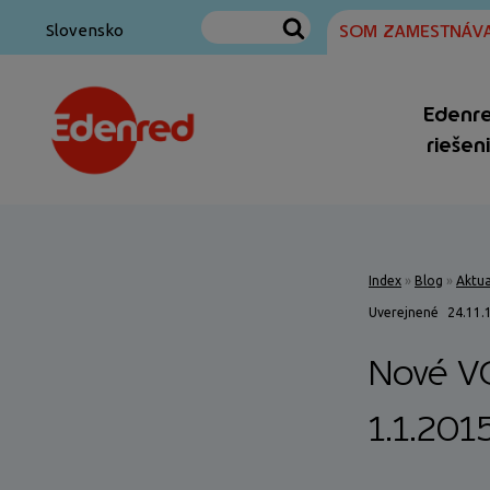
SOM ZAMESTNÁVA
Slovensko
Edenr
riešen
Index
»
Blog
»
Aktua
Uverejnené
24.11.
Nové VO
1.1.201