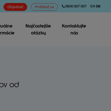
0800 007 007
EN
SK
Objednať
Prihlásiť sa
tuálne
Najčastejšie
Kontaktujte
ormácie
otázky
nás
tov od