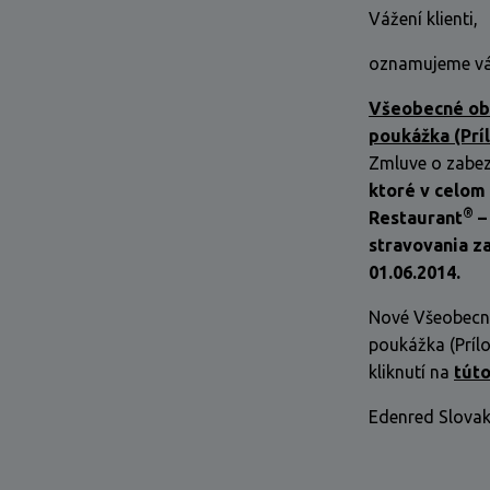
Vážení klienti,
oznamujeme v
Všeobecné ob
poukážka (Príl
Zmluve o zabez
ktoré v celom
®
Restaurant
–
stravovania z
01.06.2014.
Nové Všeobecn
poukážka (Prílo
kliknutí na
túto
Edenred Slovakia