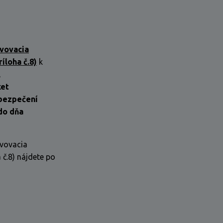
avovacia
ríloha č.8)
k
,
ket
abezpečení
do dňa
avovacia
 č.8) nájdete po