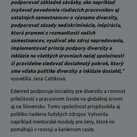
podporovať základné záväzky, ako napríklad
zvyšovať povedomie riadiacich pracovníkov aj
ostatných zamestnancov o význame diverzity,
podporovať zásady nediskriminácie, inšpiráciu,
ktorá pramení z rozmanitosti našich
zamestnancov, využívať ako zdroj napredovania,
implementovať princíp podpory diverzity a
inklúzie na všetkých úrovniach našej spoločnosti
či pravidelne sledovať dosiahnutý pokrok, ktorý
sme vďaka politike diverzity a inklúzie dosiahli,“
vysvetlila Jana Caltíková.
Edenred podporuje iniciatívy pre diverzitu a rovnosť
príležitostí v pracovnom živote na globálnej úrovni
aj na Slovensku. Tomu spoločnosť prispôsobila aj
politiku riadenia ľudských zdrojov. Vytvorila
napríklad mentorské moduly pre ženy, ktoré im
pomáhajú v rozvoji a kariérnom raste.