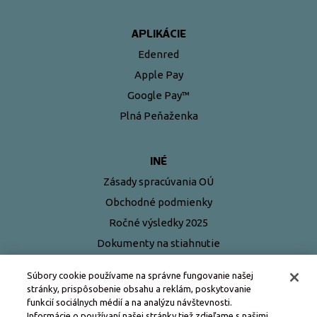
APLIKÁCIE
Edenred
Apple Pay
Google Pay™
Plná Peňaženka
INÉ
Zásady spracúvania OÚ
Obchodné podmienky
Ročné výsledky 2025
Dokumenty na stiahnutie
Najčastejšie otázky
Súbory cookie používame na správne fungovanie našej
stránky, prispôsobenie obsahu a reklám, poskytovanie
funkcií sociálnych médií a na analýzu návštevnosti.
Informácie o používaní našej stránky tiež zdieľame s našimi