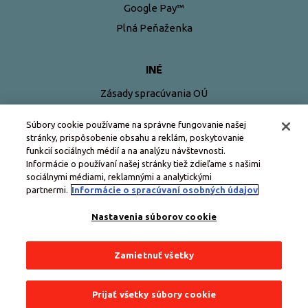
Google Pay™
Plná Peňaženka
INÉ
Zásady spracúvania OÚ
Pravidlá používania kariet Edenred
Súbory cookie používame na správne fungovanie našej
stránky, prispôsobenie obsahu a reklám, poskytovanie
funkcií sociálnych médií a na analýzu návštevnosti.
Informácie o používaní našej stránky tiež zdieľame s našimi
sociálnymi médiami, reklamnými a analytickými
partnermi.
Informácie o spracúvaní osobných údajov
Nastavenia súborov cookie
Zamietnuť všetky
Všetky práva vyhradené © Edenred Slovensko
Prijať všetky súbory cookie