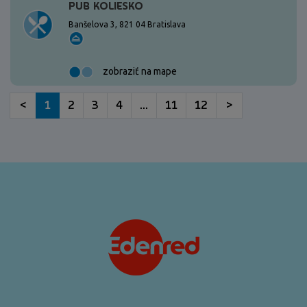
PUB KOLIESKO
Banšelova 3, 821 04 Bratislava
zobraziť na mape
<
1
2
3
4
...
11
12
>
<\?xml version="1.0"?>