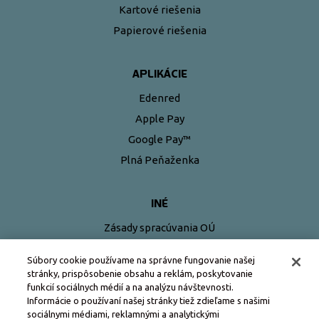
Kartové riešenia
Papierové riešenia
APLIKÁCIE
Edenred
Apple Pay
Google Pay™
Plná Peňaženka
INÉ
Zásady spracúvania OÚ
Pravidlá používania kariet Edenred
Súbory cookie používame na správne fungovanie našej
stránky, prispôsobenie obsahu a reklám, poskytovanie
funkcií sociálnych médií a na analýzu návštevnosti.
Informácie o používaní našej stránky tiež zdieľame s našimi
sociálnymi médiami, reklamnými a analytickými