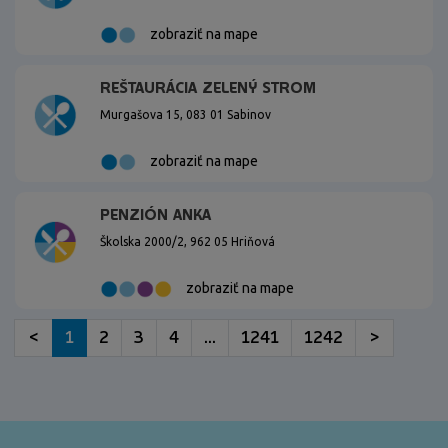
zobraziť na mape
REŠTAURÁCIA ZELENÝ STROM
Murgašova 15, 083 01 Sabinov
zobraziť na mape
PENZIÓN ANKA
Školska 2000/2, 962 05 Hriňová
zobraziť na mape
<
1
2
3
4
...
1241
1242
>
<\?xml version="1.0"?>