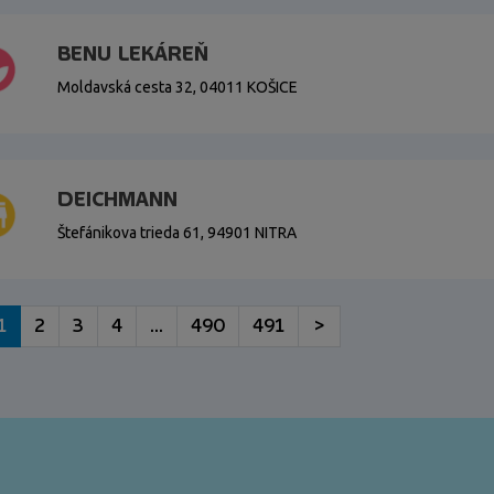
BENU LEKÁREŇ
Moldavská cesta 32, 04011 KOŠICE
DEICHMANN
Štefánikova trieda 61, 94901 NITRA
1
2
3
4
...
490
491
>