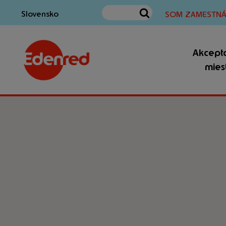
Slovensko
SOM ZAMESTNÁ
Akcept
mies