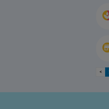
<
<\?xml version="1.0"?>