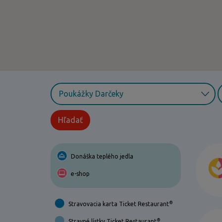
Hľadať
Donáška teplého jedla
e-shop
®
Stravovacia karta Ticket Restaurant
®
Stravné lístky Ticket Restaurant