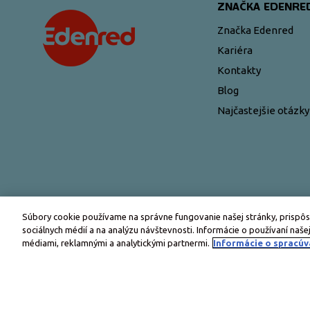
ZNAČKA EDENRE
Značka Edenred
Kariéra
Kontakty
Blog
Najčastejšie otázky
Súbory cookie používame na správne fungovanie našej stránky, prispôs
sociálnych médií a na analýzu návštevnosti. Informácie o používaní našej
médiami, reklamnými a analytickými partnermi.
Informácie o spracúv