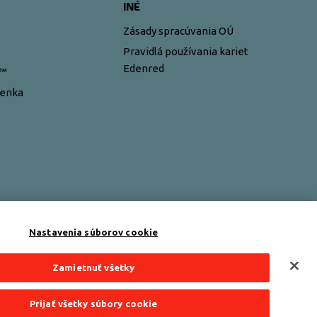
INÉ
Zásady spracúvania OÚ
Pravidlá používania kariet
Edenred
y™
ženka
Nastavenia súborov cookie
Zamietnuť všetky
Prijať všetky súbory cookie