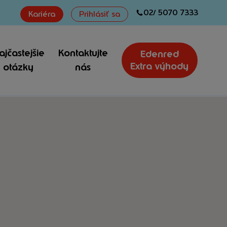
02/ 5070 7333
Kariéra
Prihlásiť sa
ajčastejšie
Kontaktujte
Edenred
Extra výhody
otázky
nás