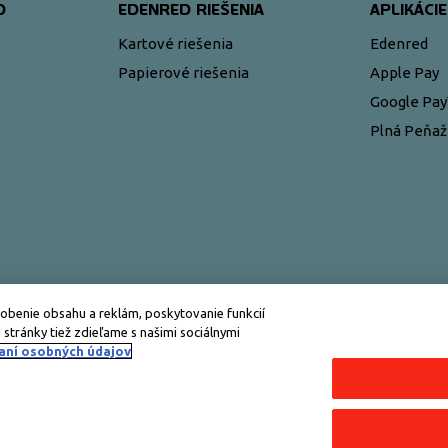
D
EDENRED RIEŠENIA
APLIKÁCIE
Kartové riešenia
Edenred
Papierové riešenia
Apple Pay
Google Pa
Plná Peňa
obenie obsahu a reklám, poskytovanie funkcií
 stránky tiež zdieľame s našimi sociálnymi
aní osobných údajov
Všetky práva vyhradené © Edenred Slovensko