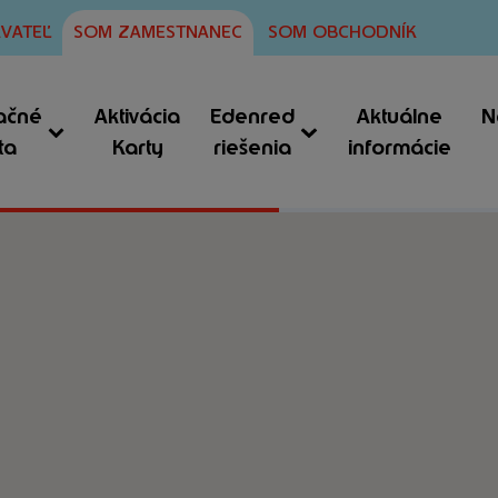
VATEĽ
SOM ZAMESTNANEC
SOM OBCHODNÍK
ačné
Aktivácia
Edenred
Aktuálne
N
ta
Karty
riešenia
informácie