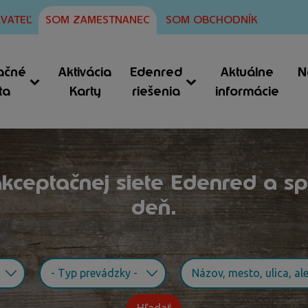
VATEĽ
SOM ZAMESTNANEC
SOM OBCHODNÍK
ačné
Aktivácia
Edenred
Aktuálne
N
ta
Karty
riešenia
informácie
 akceptačnej siete Edenred a spr
deň.