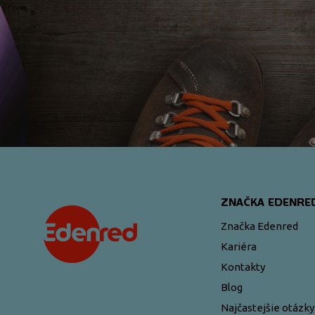
<\?xml version="1.0"?>
ZNAČKA EDENRE
Značka Edenred
Kariéra
Kontakty
Blog
Najčastejšie otázky