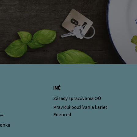
INÉ
Zásady spracúvania OÚ
Pravidlá používania kariet
Edenred
y™
ženka