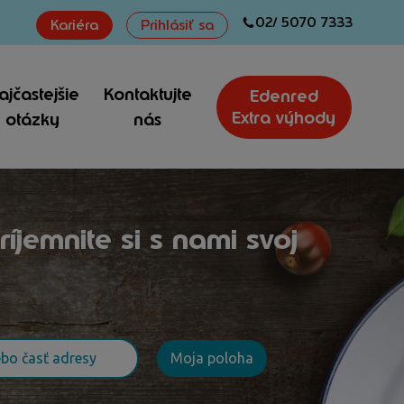
02/ 5070 7333
Kariéra
Prihlásiť sa
ajčastejšie
Kontaktujte
Edenred
Extra výhody
otázky
nás
íjemnite si s nami svoj
Moja poloha