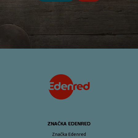
<\?xml version="1.0"?>
ZNAČKA EDENRED
Značka Edenred